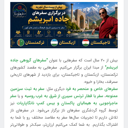
بیش از 20 سال است که سفرهایی با عنوان
"سفرهای گروهی جاده
ابریشم"
از مبدا ایران برگزار می‌کنیم. سفرهایی به مقصد کشورهای
ترکمنستان، ازبکستان و تاجیکستان، برای بازدید از شهرهای تاریخی
سمرقند، بخارا و خیوه.
سفرهای خاص و منحصر به فرد
دیگری مثل:
سفر به تبت سرزمین
ممنوعه
،
سفر با قطار ترنس سیبری از شرق به غرب روسیه
و یا
سفر
ماجراجویی به هیمالیای پاکستان و بیس کمپ نانگاپاربات
نیز
توسط گروه گردشگری سفرهای ناز برگزار می‌شود. در سفرهای ناز
تلاش داریم تا تجربیات سال‌ها سفر به مقاصد مختلف رو با شما به
اشتراک بگذاریم. به شما کمک می‌کنیم ارزان‌تر، سبک‌تر و طولانی‌تر