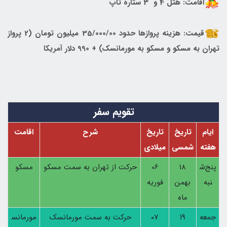
اقامت: هتل 4 و 3 ستاره تاپ
قیمت: هزینه پروازها حدود 35/000/00 میلیون تومان (2 پرواز
تهران به مسکو و مسکو به مورمانسک) + 990 دلار آمریکا
تقویم سفر
ایام
تاریخ
تاریخ
شرح
اقامت
هفته
شمسی
میلادی
پنج‌ش
18
06
حرکت از تهران به سمت مسکو
مسکو
نبه
بهمن
فوریه
ماه
جمعه
19
07
حرکت به سمت مورمانسک
مورمانس