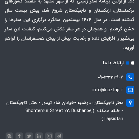
داد. از اوّلین برنامه سفر زمینی که از شهر مشهد به مقصد کشورهای
ترکمنستان، ازبکستان و تاجیکستان شروع شد، بیش بیست سال
گذشته است. در سال 1404 بیستمین سالگرد برگزاری این سفرها را
جشن گرفتیم. و همچنان در هر سفر تلاش می‌کنیم، کیفیت این سفر
بی‌نظیر را افزایش داده و رضایت بیش از بیش همسفرانمان را فراهم
آوریم.
ارتباط با ما
09013333907
info@naztrip.ir
دفتر تاجیکستان: دوشنبه -خیابان شاه تیمور - هتل تاجیکستان
- طبقه همکف. (Shohtemur Street 22, Dushanbe,
Tajikistan)