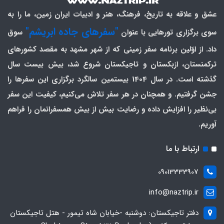
عشق و علاقه به تاریخ، فرهنگ، هنر و ادبیات ایران زمین، ما را به
"سفرهای جاده ابریشم"
سوی برگزاری تورهایی با عنوان
سوق
داد. از اوّلین برنامه سفر زمینی که از شهر مشهد به مقصد کشورهای
ترکمنستان، ازبکستان و تاجیکستان شروع شد، بیش بیست سال
گذشته است. در سال 1404 بیستمین سالگرد برگزاری این سفرها را
جشن گرفتیم. و همچنان در هر سفر تلاش می‌کنیم، کیفیت این سفر
بی‌نظیر را افزایش داده و رضایت بیش از بیش همسفرانمان را فراهم
آوریم.
ارتباط با ما
09013333907
info@naztrip.ir
دفتر تاجیکستان: دوشنبه -خیابان شاه تیمور - هتل تاجیکستان