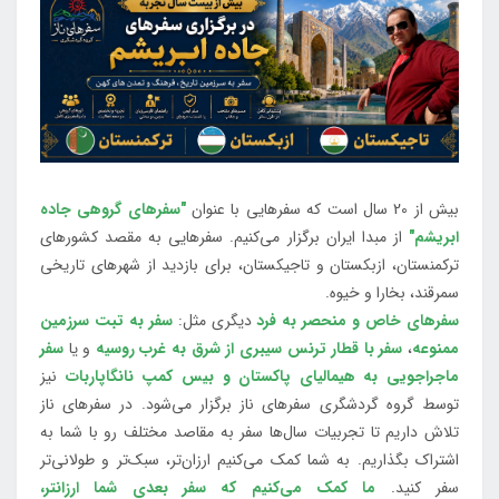
بیش از 20 سال است که سفرهایی با عنوان
"سفرهای گروهی جاده
ابریشم"
از مبدا ایران برگزار می‌کنیم. سفرهایی به مقصد کشورهای
ترکمنستان، ازبکستان و تاجیکستان، برای بازدید از شهرهای تاریخی
سمرقند، بخارا و خیوه.
سفرهای خاص و منحصر به فرد
دیگری مثل:
سفر به تبت سرزمین
ممنوعه
،
سفر با قطار ترنس سیبری از شرق به غرب روسیه
و یا
سفر
ماجراجویی به هیمالیای پاکستان و بیس کمپ نانگاپاربات
نیز
توسط گروه گردشگری سفرهای ناز برگزار می‌شود. در سفرهای ناز
تلاش داریم تا تجربیات سال‌ها سفر به مقاصد مختلف رو با شما به
اشتراک بگذاریم. به شما کمک می‌کنیم ارزان‌تر، سبک‌تر و طولانی‌تر
سفر کنید.
ما کمک می‌کنیم که سفر بعدی شما ارزانتر،