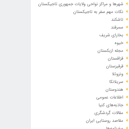
شهرها و مراکز نواحی ولایات جمهوری تاجیکستان
نکات مهم سفر به تاجیکستان
تاشکند
سمرقند
بخارای شریف
خیوه
مجله ازبکستان
قزاقستان
قرقیزستان
ونزوئلا
سریلانکا
هندوستان
اطلاعات عمومی
جاذبه‌های کنیا
مقالات گردشگری
مقاصد روستایی ایران
سفرنامه‌ها