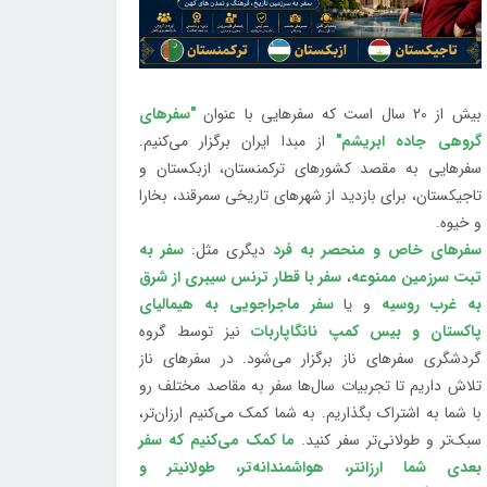
بیش از 20 سال است که سفرهایی با عنوان
"سفرهای
گروهی جاده ابریشم"
از مبدا ایران برگزار می‌کنیم.
سفرهایی به مقصد کشورهای ترکمنستان، ازبکستان و
تاجیکستان، برای بازدید از شهرهای تاریخی سمرقند، بخارا
و خیوه.
سفرهای خاص و منحصر به فرد
دیگری مثل:
سفر به
تبت سرزمین ممنوعه
،
سفر با قطار ترنس سیبری از شرق
به غرب روسیه
و یا
سفر ماجراجویی به هیمالیای
پاکستان و بیس کمپ نانگاپاربات
نیز توسط گروه
گردشگری سفرهای ناز برگزار می‌شود. در سفرهای ناز
تلاش داریم تا تجربیات سال‌ها سفر به مقاصد مختلف رو
با شما به اشتراک بگذاریم. به شما کمک می‌کنیم ارزان‌تر،
سبک‌تر و طولانی‌تر سفر کنید.
ما کمک می‌کنیم که سفر
بعدی شما ارزانتر، هواشمندانه‌تر، طولانی‎تر و