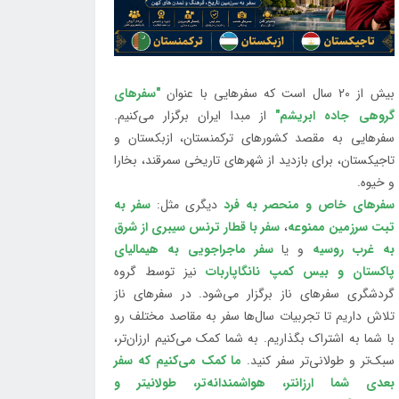
بیش از 20 سال است که سفرهایی با عنوان
"سفرهای
گروهی جاده ابریشم"
از مبدا ایران برگزار می‌کنیم.
سفرهایی به مقصد کشورهای ترکمنستان، ازبکستان و
تاجیکستان، برای بازدید از شهرهای تاریخی سمرقند، بخارا
و خیوه.
سفرهای خاص و منحصر به فرد
دیگری مثل:
سفر به
تبت سرزمین ممنوعه
،
سفر با قطار ترنس سیبری از شرق
به غرب روسیه
و یا
سفر ماجراجویی به هیمالیای
پاکستان و بیس کمپ نانگاپاربات
نیز توسط گروه
گردشگری سفرهای ناز برگزار می‌شود. در سفرهای ناز
تلاش داریم تا تجربیات سال‌ها سفر به مقاصد مختلف رو
با شما به اشتراک بگذاریم. به شما کمک می‌کنیم ارزان‌تر،
سبک‌تر و طولانی‌تر سفر کنید.
ما کمک می‌کنیم که سفر
بعدی شما ارزانتر، هواشمندانه‌تر، طولانی‎تر و