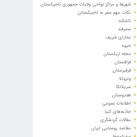
شهرها و مراکز نواحی ولایات جمهوری تاجیکستان
نکات مهم سفر به تاجیکستان
تاشکند
سمرقند
بخارای شریف
خیوه
مجله ازبکستان
قزاقستان
قرقیزستان
ونزوئلا
سریلانکا
هندوستان
اطلاعات عمومی
جاذبه‌های کنیا
مقالات گردشگری
مقاصد روستایی ایران
سفرنامه‌ها