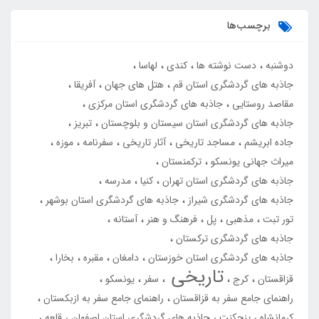
برچسب‌ها
دوشنبه
دست نوشته ها
کندی
لهاسا
جاذبه های گردشگری استان قم
هتل های جهان
آفریقا
مقاصد روستایی
جاذبه های گردشگری استان مرکزی
جاذبه های گردشگری استان سیستان و بلوچستان
تبریز
جاده ابریشم
مساجد تاریخی
آثار تاریخی
سفرنامه
موزه
میراث جهانی یونسکو
ترکمنستان
جاذبه های گردشگری استان تهران
کنیا
مدرسه
جاذبه های گردشگری شیراز
جاذبه های گردشگری استان بوشهر
تور تبت
مذهبی
پل
فرهنگ و هنر
آستانه
جاذبه های گردشگری ترکستان
جاذبه های گردشگری استان خوزستان
دامغان
مقبره
بخارا
تاریخی
قزاقستان
کرج
سفر
یونسکو
راهنمای جامع سفر به قزاقستان
راهنمای جامع سفر به ازبکستان
کرمانشاه
پنجکنت
جاذبه های گردشگری استان اصفهان
قلعه