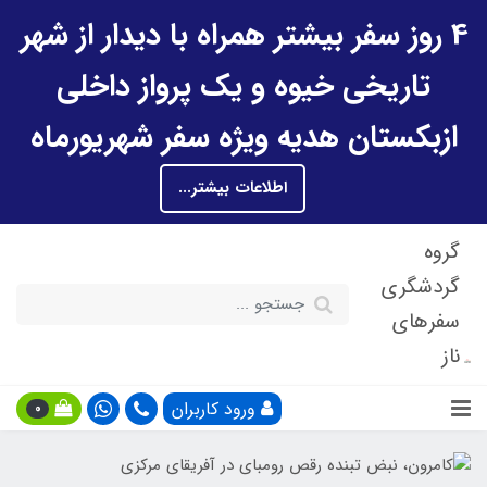
4 روز سفر بیشتر همراه با دیدار از شهر
تاریخی خیوه و یک پرواز داخلی
ازبکستان هدیه ویژه سفر شهریورماه
اطلاعات بیشتر...
گروه
گردشگری
سفرهای
ناز
ورود کاربران
0