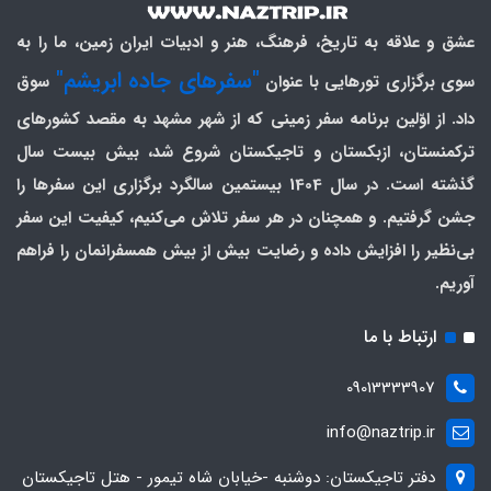
عشق و علاقه به تاریخ، فرهنگ، هنر و ادبیات ایران زمین، ما را به
"سفرهای جاده ابریشم"
سوی برگزاری تورهایی با عنوان
سوق
داد. از اوّلین برنامه سفر زمینی که از شهر مشهد به مقصد کشورهای
ترکمنستان، ازبکستان و تاجیکستان شروع شد، بیش بیست سال
گذشته است. در سال 1404 بیستمین سالگرد برگزاری این سفرها را
جشن گرفتیم. و همچنان در هر سفر تلاش می‌کنیم، کیفیت این سفر
بی‌نظیر را افزایش داده و رضایت بیش از بیش همسفرانمان را فراهم
آوریم.
ارتباط با ما
09013333907
info@naztrip.ir
دفتر تاجیکستان: دوشنبه -خیابان شاه تیمور - هتل تاجیکستان