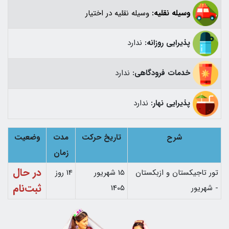
وسیله نقلیه:
وسیله نقلیه در اختیار
پذیرایی روزانه:
ندارد
خدمات فرودگاهی:
ندارد
پذیرایی نهار:
ندارد
شرح
تاریخ حرکت
مدت
وضعیت
زمان
در حال
تور تاجیکستان و ازبکستان
15 شهریور
14 روز
ثبت‌نام
- شهریور
1405