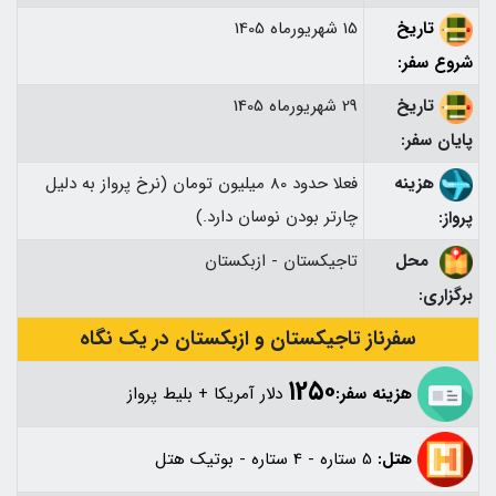
تاریخ
15 شهریورماه 1405
شروع سفر:
تاریخ
29 شهریورماه 1405
پایان سفر:
هزینه
فعلا حدود 80 میلیون تومان (نرخ پرواز به دلیل
چارتر بودن نوسان دارد.)
پرواز:
محل
تاجیکستان - ازبکستان
برگزاری:
سفرناز تاجیکستان و ازبکستان در یک نگاه
۱2۵۰
هزینه سفر:
دلار آمریکا + بلیط پرواز
هتل:
5 ستاره - 4 ستاره - بوتیک هتل