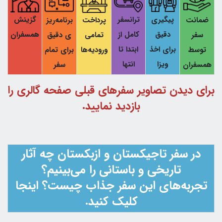
پیگیری
ترانسفر
گزینش
ضمانت
پرداخت
برنامه‌ریز
دقیق
کامل از
همسفران
سفر
تمامی
ی دقیق
برای اخذ
ابتدا تا
توسط
ورودیه‌ها
برای تمام
ویزا
انتها
همسفران
سفر
برای دیدن تصاویر سفرهای قبلی صفحه گالری را
بازدید نمایید.
در سفر تاجیکستان و ازبکستان چه آثار
تاریخی و باستانی را می‌بینیم؟
تجربه‌های این سفر جذاب چیست؟ اینجا
کلیک کنید.