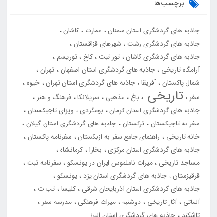
برچسب‌ها
جاذبه های گردشگری استان سمنان
عمارت
کاشان
جاذبه های گردشگری رشت
شهرهای قزاقستان
جاذبه های گردشگری کاشان
تور تبت
کاخ
توریسم
آرامگاه تاریخی
جاذبه های گردشگری استان اصفهان
تهران
شمال پاکستان
آفریقا
جاذبه های گردشگری استان تهران
خیوه
تاریخی
سفر
باغ
مذهبی
سریلانکا
فرهنگ و هنر
جاذبه های گردشگری استان کرمان
بومگردی
ویزای تاجیکستان
سفر به تاجیکستان
ترکستان
جاذبه های گردشگری استان گیلان
خانه تاریخی
راهنمای جامع سفر به ازبکستان
سفرنامه پاکستان
جاذبه های گردشگری استان مرکزی
بخارا
کرمانشاه
مساجد تاریخی
میراث ناملموس ایران در یونسکو
سفرنامه تبت
قرقیزستان
جاذبه های گردشگری استان یزد
یونسکو
جاذبه های گردشگری استان آذربایجان شرقی
کلیسا
تب ت
آلماتی
آثار تاریخی
دوشنبه
میراث فرهنگی
مدرسه سفر
تاشکند
جاذبه های گردشگری استان البرز