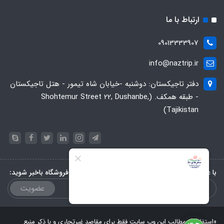
ارتباط با ما
09013333907
info@naztrip.ir
دفتر تاجیکستان: دوشنبه -خیابان شاه تیمور - هتل تاجیکستان
- طبقه همکف. (Shohtemur Street 22, Dushanbe,
Tajikistan)
با عضویت در خبرنامه، از تخفیف‌ها و جدیدترین‌های فروشگاه باخبر شوید:
عضویت
«استفاده از مطالب این وب سایت فقط برای مقاصد غیرتجاری و با ذکر منبع