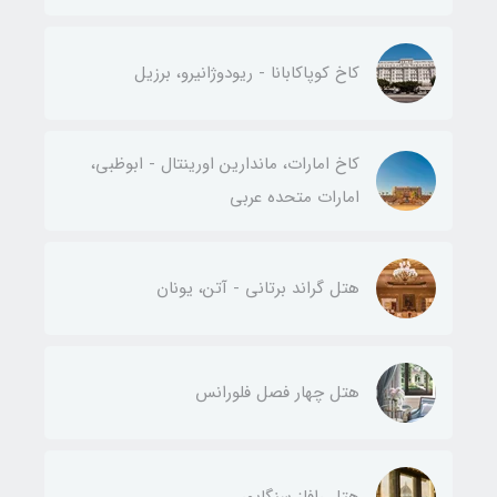
کاخ کوپاکابانا - ریودوژانیرو، برزیل
کاخ امارات، ماندارین اورینتال - ابوظبی،
امارات متحده عربی
هتل گراند برتانی - آتن، یونان
هتل چهار فصل فلورانس
هتل رافلز سنگاپور