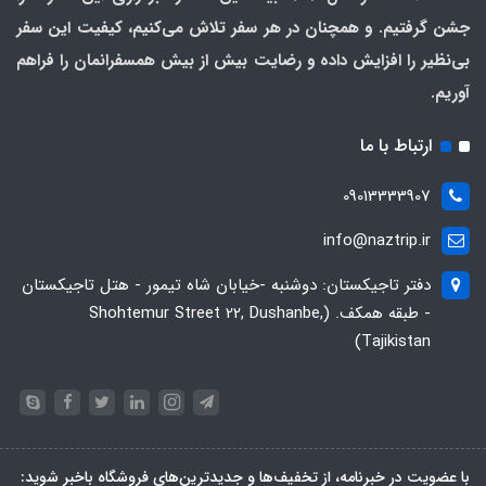
جشن گرفتیم. و همچنان در هر سفر تلاش می‌کنیم، کیفیت این سفر
بی‌نظیر را افزایش داده و رضایت بیش از بیش همسفرانمان را فراهم
آوریم.
ارتباط با ما
09013333907
info@naztrip.ir
دفتر تاجیکستان: دوشنبه -خیابان شاه تیمور - هتل تاجیکستان
- طبقه همکف. (Shohtemur Street 22, Dushanbe,
Tajikistan)
با عضویت در خبرنامه، از تخفیف‌ها و جدیدترین‌های فروشگاه باخبر شوید: