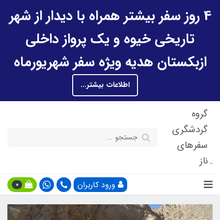
4 روز سفر بیشتر همراه با دیدار از شهر
تاریخی خیوه و یک پرواز داخلی
ازبکستان هدیه ویژه سفر شهریورماه
اطلاعات بیشتر...
گروه
گردشگری
سفرهای
ناز
ورود کاربران
0