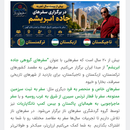
بیش از 20 سال است که سفرهایی با عنوان
"سفرهای گروهی جاده
ابریشم"
از مبدا ایران برگزار می‌کنیم. سفرهایی به مقصد کشورهای
ترکمنستان، ازبکستان و تاجیکستان، برای بازدید از شهرهای تاریخی
سمرقند، بخارا و خیوه.
سفرهای خاص و منحصر به فرد
دیگری مثل:
سفر به تبت سرزمین
ممنوعه
،
سفر با قطار ترنس سیبری از شرق به غرب روسیه
و یا
سفر
ماجراجویی به هیمالیای پاکستان و بیس کمپ نانگاپاربات
نیز
توسط گروه گردشگری سفرهای ناز برگزار می‌شود. در سفرهای ناز
تلاش داریم تا تجربیات سال‌ها سفر به مقاصد مختلف رو با شما به
اشتراک بگذاریم. به شما کمک می‌کنیم ارزان‌تر، سبک‌تر و طولانی‌تر