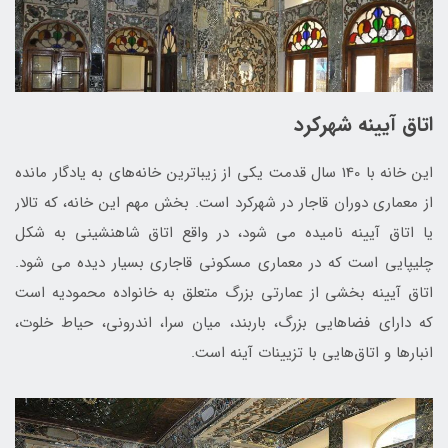
اتاق آیینه شهرکرد
این خانه با 140 سال قدمت يكی از زيباترين خانه‌های به يادگار مانده
از معماري دوران قاجار در شهركرد است. بخش مهم اين خانه، كه تالار
يا اتاق آيينه ناميده می ‌شود، در واقع اتاق شاهنشينی به شكل
چليپايی است كه در معماری مسكونی قاجاری بسيار ديده می ‌شود.
اتاق آيينه بخشی از عمارتی بزرگ متعلق به خانواده محموديه است
كه دارای فضاهايی بزرگ، باربند، ميان‌ سرا، اندرونی، حياط خلوت،
انبارها و اتاق‌هایی با تزیینات آینه است.