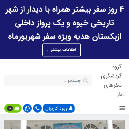
4 روز سفر بیشتر همراه با دیدار از شهر
تاریخی خیوه و یک پرواز داخلی
ازبکستان هدیه ویژه سفر شهریورماه
اطلاعات بیشتر...
گروه
گردشگری
سفرهای
ناز
ورود کاربران
0