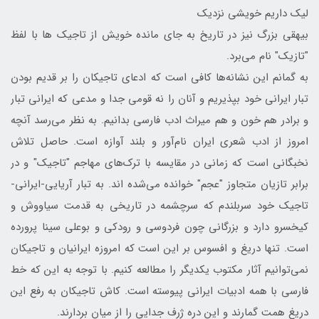
لیک داریم خویشی نزدیک
بیهقی بزرگ نیز در تاریخ به جای مانده خویش از تاجیک ها با لفظ
"تازیک" نام می‌برد.
به گمانم این نشانه‌ها کافی است که ادعای تاجیکان را بر قدیم بودن
تبار ایرانی خود بپذیریم و آنان را نه قومی جدا و مدعی که ایرانی تبار
و برادر هم خون و هم میراث ادب فارسی بدانیم. به نظر می‌رسد آنچه
امروز از ادب شعری ایران نام‌آور و بلند آوازه است. حاصل تلاش
نخبگانی است که زمانی در مقایسه با ترک‌های مهاجم "تاجیک" و در
برابر تازیان متجاوز "عجم" خوانده می‌شده اند. به تبار آریایی-ایرانی-
تاجیک خود سربلندم که سرچشمه در تاریخی به قدمت سیاووش و
کیخسرو دارد و بزرگانی چون فردوسی و رودکی و بوعلی سینا پرورده
است. تنها دریغ و افسوس بر این است که امروزه ایرانیان و تاجیکان
نمی‌توانیم آثار مکتوب یکدیگر را مطالعه کنیم. با توجه به این که خط
فارسی با همه ادبیات ایرانی پیوسته است. کاش تاجیکان به رفع این
دریغ همت گمارند و این دره ژرف جدایی را از میان بردارند.