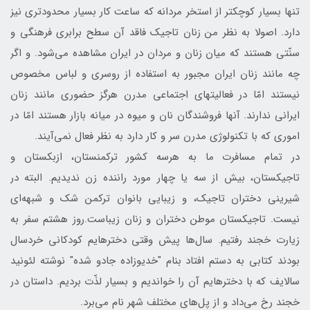
تنها بسیار کوچکتر از استخر مردانه که ساعت کار بسیار محدودتری نیز
دارد. اصولا به نظر من زنان تاجیک فاقد آن سطح برابری فرهنگی و
سنّتی هستند که میان زنان و مردان در ایران مشاهده می‌شود. و اگر
چه مانند زنان ایران مجبور به استفاده از روسری و لباس مخصوص
نیستند امّا در فعالیت‎های اجتماعی مدرن هرگز حضوری مانند زنان
ایرانی ندارند. آن‎ها فروشندگان نان و میوه در میانه بازار هستند امّا در
اموری که با تکنولوژی مدرن سر و کار دارد به نظر فعال نمی‌آیند.
در تمام مسافرت ما به هرسه کشور ترکمنستان، ازبکستان و
تاجیکستان، بیش از سه یا چهار مورد راننده زن ندیدیم. البته در
شیرینی دختران تاجیک، و زیبایی بانوان ترکمن شک و شبهه‌ای
نیست. تاجیکستان موطن دختران و زنان زیباست.روز هشتم سفر به
زیارت خجند رفتیم. سال‌ها پیش وقتی دخترهایم کودکانی خردسال
بودند کتابی به دستم افتاد بنام "خدیوزاده جادو شده" نوشته لئونید
سالایف که با دخترهایم آن را خواندیم و بسیار لذّت بردیم. داستان در
خجند رخ می‌داد و از پل‌های مختلف شهر نام می‌برد.