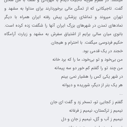
می‎کنند. در سفرم هرچه تاجیک دیدم با مهربانی و لطف با من سخن
گفت. تاجیکانی که از تمکّن مالی برخوردارند برای مداوا به مشهد و
تهران می‎روند و تماشای پزشکی پیش رفته ایران همراه با دیگر
نماد‎های تمدن در شهرهای بزرگ ایران آن‎ها را شگفت زده کرده است.
بانوی میان سالی برایم از اشتیاق سفرش به مشهد و زیارت آرامگاه
حکیم فردوسی می‎گفت. با احترام و هیجان.
خجند در یک قدمی بود.
من بی‌خود و تو بی‌خود، ما را که برد خانه
من چند تو را گفتم کم خور دو سه پیمانه
در شهر یکی کس را هشیار نمی بینم
هر یک بتر از دیگر، شوریده و دیوانه
...
گفتم ز کجایی تو، تسخر زد و گفت ای جان
نیمیم ز ترکستان، نیمیم ز فرغانه
نیمیم ز آب و گِل، نیمیم ز جان و دل