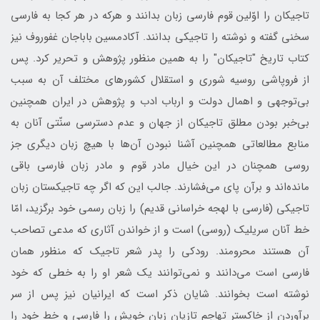
تاجیکان را اوّلین قوم فارسی زبان بدانند و هرکه در هر کجا به فارسی
سخنی گفته و نوشته را تاجیکی بدانند. آکادمسین باباجان غفوروف نیز
کتاب تاریخ "تاجیکان" را به همین منظور پژوهش و تحریر کرد. پس
از فروپاشی روسیه شوری و استقلال کشورهای مختلف آن به سبب
بی‌توجهی و اهمال دولت و ارباب ادب و پژوهش در ایران همچنین
بی‌خبر بودن مطلق تاجیکان از جهان و عدم دسترسی سنّتی آنان به
منابع مطالعاتی همچنین آشنا نبودن آن‌ها با هیچ زبان دیگری جز
روسی همچنان در این خیال مادر قوم و مادر زبان فارسی باقی
مانده‌اند و برآن پای می‌فشارند. جالب این که اگر چه تاجیکستان زبان
تاجیکی (فارسی با لهجه خراسانی قدیم) را زبان رسمی خود برگزید، امّا
خط آنان سریلیک (روسی) است و از خواندن آثاری که مدعی تصاحب
آن هستند محرومند. رودکی را پدر شعر تاجیک که منظور همان
فارسی است می‌دانند و نمی‌توانند یک شعر او را به خطی که خود
نوشته است بخوانند. شایان ذکر است که ایرانیان نیز پس از سر
برآوردن از خاکستر تهاجم تازیان زبان خویش را فارسی و خط خود را