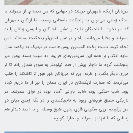
مرزبانان ازبک، نامهربان‌ ترینند در جهانی که من دیده‌ام. از سمرقند با
اندک زمانی می‌توان به پنجکنت باستانی رسید، امّا ازبکان نامهربان
که سر نخوت با تاجیکان دارند و عشق تاجیکان و فارسی زبانان را به
سمرقند و بخارا می‌دانند، راه را بر عبور آسان‌تر پنجکنت بسته‌اند. این
تحفه کینه، دست پخت نامیمون روس‌هاست در نزدیک به یکصد سال
سایه افکنی بر همه این سرزمین‌های فرارود. به سبب بسته بودن مرز
پنجکنت گروه ما ناچار بیش از صد کیلومتر به سوی شمال راند تا از
مرزی دیگر بگذرد و طرفه این که مرزبانان مُهر عبور از تاشکند را طلب
می‌کردند که سفارت ازبکستان در ایران همان را نیز از ما دریغ کرده
بود. شب خنکی بود، شاید بارانی آمده بود، در فراق سمرقند. در
تاریکی مطلق فرم‌های ورود به تاجیکستان را در تکّه زمین میان دو
مرز پرکردیم. روی سکویی فلزی بدون هیچ وسیله. و به امید دیدار هم
زبانانی که با آن‎ها از سمرقند و بخارا بگوییم.