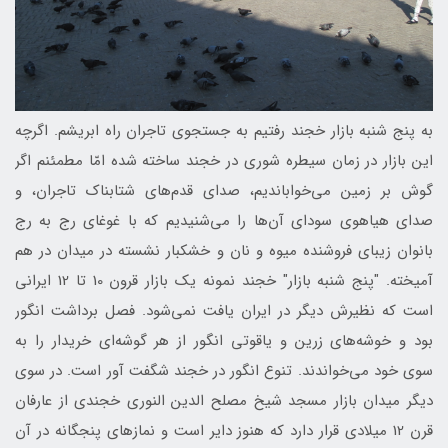
به پنج شنبه بازار خجند رفتیم به جستجوی تاجران راه ابریشم. اگرچه
این بازار در زمان سیطره شوری در خجند ساخته شده امّا مطمئنم اگر
گوش بر زمین می‌خواباندیم، صدای قدم‌های شتابناک تاجران، و
صدای هیاهوی سودای آن‌ها را می‌شنیدیم که با غوغای رج به رج
بانوان زیبای فروشنده میوه و نان و خشکبار نشسته در میدان در هم
آمیخته. "پنج شنبه بازار" خجند نمونه یک بازار قرون 10 تا 12 ایرانی
است که نظیرش دیگر در ایران یافت نمی‌شود. فصل برداشت انگور
بود و خوشه‌های زرین و یاقوتی انگور از هر گوشه‌ای خریدار را به
سوی خود می‌خواندند. تنوع انگور در خجند شگفت آور است. در سوی
دیگر میدان بازار مسجد شیخ مصلح الدین النوری خجندی از عارفان
قرن 12 میلادی قرار دارد که هنوز دایر است و نمازهای پنجگانه در آن