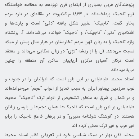
پژوهندگان غربی بسیاری از ابتدای قرن نوزدهم به مطالعه خواستگاه
قوم تاجیک پرداخته‌اند. در 1823 م.کلابروت در مقاله‌ای در باره مردم
بخارا گفت: "تاجیک" تغییر شکل یافته "دئی" است و پارت‌ها و
اشکانیان "دئی"، "تاجیک"، و "دجیک" خوانده می‌شده‌اند. آ. برنشتام
واژه تاجیک را به زبان کهن مردم تخارستان در هزار سال پیش از میلاد
نسبت می‌دهد. آن را از ریشه "تژی" در زبان سکایی می‌داند و معتقد
است ترکان آسیای مرکزی آریاییان ساکن آن منطقه را چنین
می‌نامیده‌اند.
استاد محیط طباطبایی بر این باور است که ایرانیان را در جنوب و
غرب سرزمین پهناور ایران به سبب تمایز از اعراب "عجم" می‌خوانده‌اند
و در شمال و شرق به منظور تشخیص از اقوام ترک "تاجیک". محیط
طباطبایی بر این باور است که تاجیک‌ها همان عجم‌ها و پارسی زبانان
هستند. در "فرهنگ شرفنامه منیری" و در برهان قاطع تاجیک را برابر
غیر عرب و غیر ترک معنی کرده اند.
محمّد تقی بهار در سبک شناسی خود نیز تعریفی نظیر استاد محیط