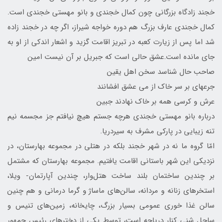
خجند زادگاه بزرگانی چون کمال خجندی و بانو مهستی خجندی است.
کمال خجندی عارف بزرگ هم دوره خواجه شیراز، اگر چه در خجند زاده
شد اما پس از زیارت کعبه در تبریز اقامت گزید و اشعار اندکی از او به
جای مانده است.عشق حالی است که جبریل بر آن نیست امین
صاحب حال شناسد سخن اهل یقین
جرعه‎ای بر سر خاک از می عشق افشانند
عرش و کرسی همه بر خاک نهادند جبین
درباره بانو مهستی خجندی هرچه جستم هیچ نیافتم جز مجسمه نیم
تنه زیبایی در پارکی مشرف به سیردریا.
امّا گروه ما نه در شهر خجند بلکه در هتلی در مجموعه بهارستان، در
نزدیکی این شهر باستانی اقامت یافتیم. مجموعه بهارستان که مشتمل
بر چندین ساختمان بلند ساخت هتل‌وار، چندین آپارتمان- ویلا،
استخر‌های زنانه و مردانه، سالن‌های ماساژ و گرما درمانی و هم چنین
سالن غذا خوری عمومی بسیار بزرگ، چایخانه، زمین‌های تنیس و
ساحل شنی کنار دریاچه است، توسط یکی از دخترهای رئیس جمهور