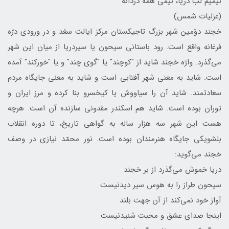
نیمیم لب دریا، نیمی همه دردانه
(غزلیات شمس)
خجند دوّمین شهر بزرگ تاجیکستان مرکز ایالت سغد و در ورودی درّه
فرغانه واقع است. رود باستانی سیحون یا سیردریا از میان این شهر
می‌گذرد. واژه خجند شاید از "کوچند" یا "گوی چند" و یا "خورکند" آمده
است. شاید به معنی شهر آفتابی است و شاید به معنی جایگاه مردم
سعادتمند. شاید آن را سیاووش یا کیخسرو بنا کرده و مرز ایران و
توران بوده است. شاید هم اسکندر مقدونی سازنده آن است. هرچه
هست این شهر سه هزار ساله به گواهی تاریخ، تا دوره انقلاب
بلشویکی جایگاه هنرمندان بوده است. نور محمّد نیازی در وصف
خجند می‌گوید:
دریا خموش می‌گذرد از بر خجند
سیحون طراز را به هوس سیر دیدنیست
آواز خود نمی‌کند از آن جهت بلند
اینجا صدای عشق و محبت شنیدنیست