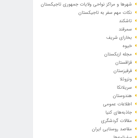
شهرها و مراکز نواحی ولایات جمهوری تاجیکستان
نکات مهم سفر به تاجیکستان
تاشکند
سمرقند
بخارای شریف
خیوه
مجله ازبکستان
قزاقستان
قرقیزستان
ونزوئلا
سریلانکا
هندوستان
اطلاعات عمومی
جاذبه‌های کنیا
مقالات گردشگری
مقاصد روستایی ایران
سفرنامه‌ها