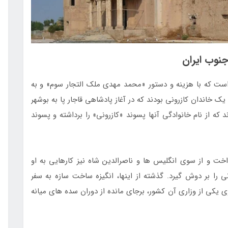
جنوب ایران
است که با هزینه و دستور «محمد مهدی ملک التجار سوم» و به
 خاندان کازرونی بودند که در آغاز پادشاهی قاجار پا به بوشهر
گذاشتند. فرزندان این خاندان چنان در بوشهر جا افتادند که از نام خانوادگی آن‎ها پسوند «کازرونی» را برداشته و پسوند
اخت و از سوی انگلیس ­ها و ناصرالدین شاه نیز کارهایی به او
واگذار شد. او توانست نمایندگی چندین کمپانی جهانی را بر دوش گیرد. گذشته از این‎ها، انگیزه ساخت سازه به سفر
سوی یکی از وزاری آن کشور، برجای مانده از دوران سده ­های میانه