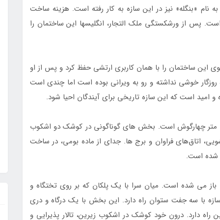
ه نام «بنگله» نیز در این سازه به کار رفته است. هزینه ساخت
ان 150 هزار تومان بوده است. پس از ورشکستگی ملک التجار، انگلیس­ها این ساختمان را
وی این ساختمان را با همان کاربری ارتشی حفظ کرد و پس از او
ه روزگار خوشی نداشته و رو به ویرانی بوده است اما چندی است
 و امید است که این سازه تاریخی برای آیندگان احیا شود.
گستره سازه 25000 متر و گستره زیرساخت کوشک ۴۰۰۰ متر چهارگوش است. بخش ­های گوناگونی در کوشک دو اشکوب
­شویی، اتاق‌های فراوان و برج ­ها. جدای از ماده بومی، در ساخت
ه شده است.
 باز می­ شده است. میان سرا با یک پلکان که بر روی تختگاه و
سازه با سه جفت ستوان راه دارد. این بخش با یک درگاه و دری
ین راه دارد. درون خود کوشک در اشکوب زیرین، تالار پذیرایی و