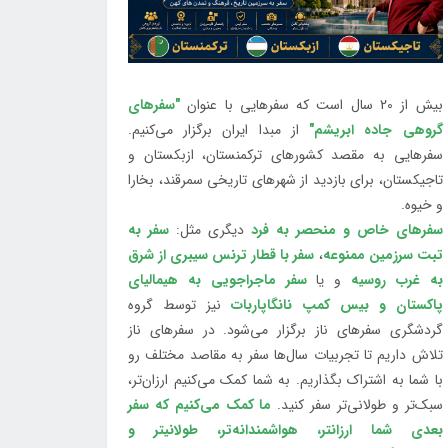
بیش از 20 سال است که سفرهایی با عنوان
"سفرهای
گروهی جاده ابریشم"
از مبدا ایران برگزار می‌کنیم.
سفرهایی به مقصد کشورهای ترکمنستان، ازبکستان و
تاجیکستان، برای بازدید از شهرهای تاریخی سمرقند، بخارا
و خیوه.
سفرهای خاص و منحصر به فرد
دیگری مثل:
سفر به
تبت سرزمین ممنوعه
،
سفر با قطار ترنس سیبری از شرق
به غرب روسیه
و یا
سفر ماجراجویی به هیمالیای
پاکستان و بیس کمپ نانگاپاربات
نیز توسط گروه
گردشگری سفرهای ناز برگزار می‌شود. در سفرهای ناز
تلاش داریم تا تجربیات سال‌ها سفر به مقاصد مختلف رو
با شما به اشتراک بگذاریم. به شما کمک می‌کنیم ارزان‌تر،
سبک‌تر و طولانی‌تر سفر کنید.
ما کمک می‌کنیم که سفر
بعدی شما ارزانتر، هواشمندانه‌تر، طولانی‎تر و