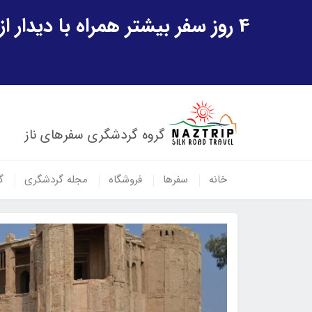
4 روز سفر بیشتر همراه با دیدار از شهر تاریخی خیوه و یک پرواز داخلی ازبکستان هدیه ویژه سفر شهریورماه
گروه گردشگری سفرهای ناز
خانه
سفرها
فروشگاه
مجله گردشگری
گ