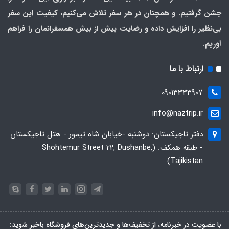
جشن گرفتیم. و همچنان در هر سفر تلاش می‌کنیم، کیفیت این سفر
بی‌نظیر را افزایش داده و رضایت بیش از بیش همسفرانمان را فراهم
آوریم.
ارتباط با ما
09013333907
info@naztrip.ir
دفتر تاجیکستان: دوشنبه -خیابان شاه تیمور - هتل تاجیکستان
- طبقه همکف. (Shohtemur Street 22, Dushanbe,
Tajikistan)
با عضویت در خبرنامه، از تخفیف‌ها و جدیدترین‌های فروشگاه باخبر شوید: