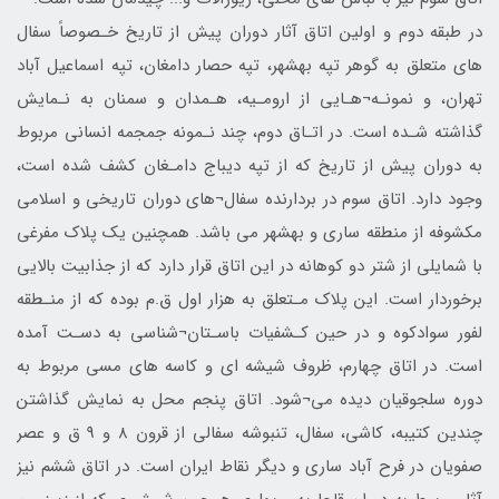
در طبقه دوم و اولین اتاق آثار دوران پیش از تاریخ خـصوصاً سفال
های متعلق به گوهر تپه بهشهر، تپه حصار دامغان، تپه اسماعیل آباد
تهران، و نمونـه¬هـایی از ارومـیه، هـمدان و سمنان به نـمایش
گذاشته شـده است. در اتـاق دوم، چند نـمونه جمجمه انسانی مربوط
به دوران پیش از تاریخ که از تپه دیباج دامـغان کشف شده است،
وجود دارد. اتاق سوم در بردارنده سفال¬های دوران تاریخی و اسلامی
مکشوفه از منطقه ساری و بهشهر می باشد. همچنین یک پلاک مفرغی
با شمایلی از شتر دو کوهانه در این اتاق قرار دارد که از جذابیت بالایی
برخوردار است. این پلاک مـتعلق به هزار اول ق.م بوده که از منـطقه
لفور سوادکوه و در حین کـشفیات باسـتان¬شناسی به دسـت آمده
است. در اتاق چهارم، ظروف شیشه ای و کاسه های مسی مربوط به
دوره سلجوقیان دیده می¬شود. اتاق پنجم محل به نمایش گذاشتن
چندین کتیبه، کاشی، سفال، تنبوشه سفالی از قرون 8 و 9 ق و عصر
صفویان در فرح آباد ساری و دیگر نقاط ایران است. در اتاق ششم نیز