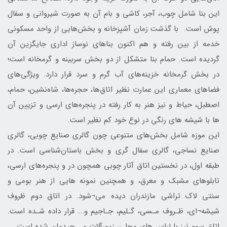
این بنا شامل چوب، آجر، کاشی و بام آن به صورت شیروانی و سفال
پوش است. با گذشت زمان آشپزخانه و بخش‌هایی از واحد مسکونی
خدمه از بین رفته و هم اکنون بناهای نوساز اداری جایگزین آن
گردیده است. حمام بنا متشکل از دو بخش سربینه و گرمخانه است؛
در بخش گرمخانه خزینه‌های آب گرم و سرد قرار دارد. ویژگی‌های
فضاهای معماری این عمارت نظیر اتاق‌ها، حجره‌ها، شاه‌نشین، حمام،
اصطبل، حیاط و نیز هنر به کار رفته در پنجره‌های ارسی و تزیین آن
ها با شیشه های رنگی در نوع خود کم نظیر است.
این موزه شامل بخش‌های متنوعی چون گالری صنایع چوبی، گالری
صنایع نساجی، گالری سفال گری و بخش باستان‌شناسی است. در
طبقه اول، در نخستین اتاق آثار چوبی همچون در و پنجره‌های ارسی،
تابلوهای مشبک و معرق، و همچنین نمونه هایی از هنر بومی و
سنتی لاک تراشی مازندران دیده می¬شود. در اتاق دوم ظروف
شیشه¬ای، ظـروف مـسی، گـلیم، جـاجیم و... قرار داده شـده است.
اتاق سوم نیز با لباس های محلی، زیورآلات و... چیدمان شده است.