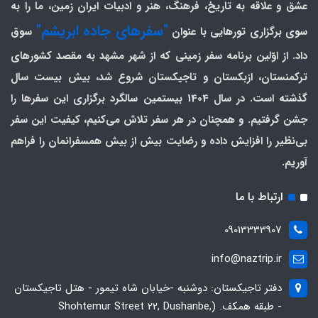
عشق و علاقه به تاریخ، فرهنگ، هنر و ادبیات ایران زمین، ما را به
"سفرهای جاده ابریشم"
سوی برگزاری تورهایی با عنوان
سوق
داد. از اوّلین برنامه سفر زمینی که از شهر مشهد به مقصد کشورهای
ترکمنستان، ازبکستان و تاجیکستان شروع شد، بیش بیست سال
گذشته است. در سال 1404 بیستمین سالگرد برگزاری این سفرها را
جشن گرفتیم. و همچنان در هر سفر تلاش می‌کنیم، کیفیت این سفر
بی‌نظیر را افزایش داده و رضایت بیش از بیش همسفرانمان را فراهم
آوریم.
ارتباط با ما
09013333907
info@naztrip.ir
دفتر تاجیکستان: دوشنبه -خیابان شاه تیمور - هتل تاجیکستان
- طبقه همکف. (Shohtemur Street 22, Dushanbe,