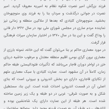
فرزند بزرگش امیر نصرت شکوه نظام به امیریه معروف گردید. امیر
نصرت در جوانی درگذشت و سردار، بنا را به فرزند وی منوچهرخان
بخشید. منوچهرخان کلبادی که بعدها از ملاکین منطقه و زمانی نیز
نماینده مردم ساری در مجلس شورای ملی بود در سال 1362 دار فانی
را وداع گفت و این بنا در سال 1370 در اختیار سازمان میراث فرهنگی
قرار گرفت.
در مورد معماری حاکم بر بنا می‌توان گفت که این خانه، نمونه بارزی از
معماری برون گرای بومی اقلیم منطقه معتدل و مرطوب حاشیه دریای
خزر در اواخر دوران قاجار می‌باشد که تأثیرات فئودالیستی طبقه حاکم
زمان، کاملاً در آن مشهود است. عمارت کلبادى با سبک معمارى ملهم
از تکاياى قاجاري، داراى دو بخش اندرونى و بيرونى است که بناى
اصلى آن در قسمت اندرونى احداث شده است. اين بنا، مستطيل
شکل و به صورت شرقي- غربى در دو طبقه و یک زیر زمین ساخته
شده است. هر طبقه از اين عمارت داراى يک شاه‌نشين بوده و
اتاق‌هايى دو طرف آن به صورت قرينه وجود دارد. مصالح ساختمانی