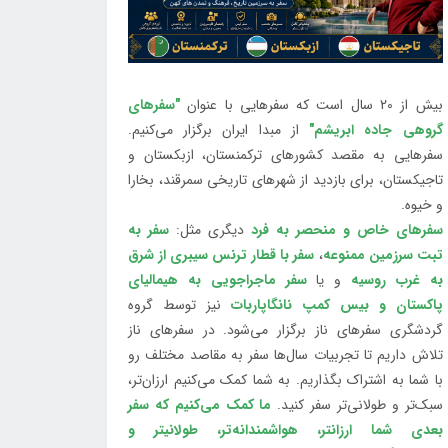
بیش از 20 سال است که سفرهایی با عنوان
"سفرهای
گروهی جاده ابریشم"
از مبدا ایران برگزار می‌کنیم.
سفرهایی به مقصد کشورهای ترکمنستان، ازبکستان و
تاجیکستان، برای بازدید از شهرهای تاریخی سمرقند، بخارا
و خیوه.
سفرهای خاص و منحصر به فرد
دیگری مثل:
سفر به
تبت سرزمین ممنوعه
،
سفر با قطار ترنس سیبری از شرق
به غرب روسیه
و یا
سفر ماجراجویی به هیمالیای
پاکستان و بیس کمپ نانگاپاربات
نیز توسط گروه
گردشگری سفرهای ناز برگزار می‌شود. در سفرهای ناز
تلاش داریم تا تجربیات سال‌ها سفر به مقاصد مختلف رو
با شما به اشتراک بگذاریم. به شما کمک می‌کنیم ارزان‌تر،
سبک‌تر و طولانی‌تر سفر کنید.
ما کمک می‌کنیم که سفر
بعدی شما ارزانتر، هواشمندانه‌تر، طولانی‎تر و