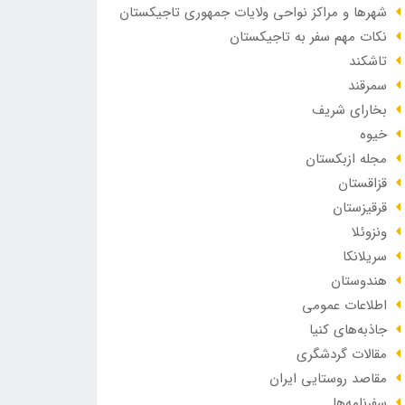
شهرها و مراکز نواحی ولایات جمهوری تاجیکستان
نکات مهم سفر به تاجیکستان
تاشکند
سمرقند
بخارای شریف
خیوه
مجله ازبکستان
قزاقستان
قرقیزستان
ونزوئلا
سریلانکا
هندوستان
اطلاعات عمومی
جاذبه‌های کنیا
مقالات گردشگری
مقاصد روستایی ایران
سفرنامه‌ها