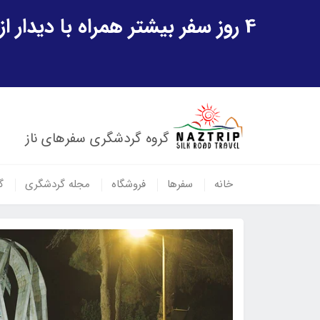
4 روز سفر بیشتر همراه با دیدار از شهر تاریخی خیوه و یک پرواز داخلی ازبکستان هدیه ویژه سفر شهریورماه
گروه گردشگری سفرهای ناز
خانه
سفرها
فروشگاه
مجله گردشگری
گ