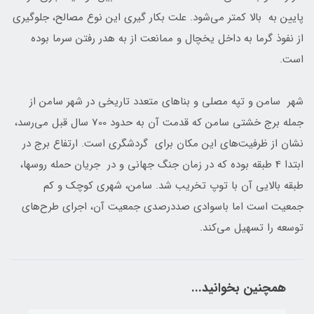
پايين به بالا كمتر می‌شود. علت بكار گيری اين نوع مصالح، جلوگيری
از نفوذ گرما به داخل يخچال و ممانعت از به هدر رفتن سرما بوده
است.
شهر سامن و تپه مصلی و بناهای متعدد تاريخی در شهر سامن از
جمله برج خشتی سامن که قدمت آن به حدود 700 سال قبل می‌رسد،
نشان از ظرفيت‌های اين مکان براي گردشگری است. ارتفاع برج در
ابتدا 4 طبقه بوده که در زمان جنگ جهانی و در جريان حمله روسها،
طبقه بالايی آن با توپ تخريب شد. سامن، شهری کوچک و کم
جمعيت است اما باسوادی صددرصدی جمعيت آن، اجرای طرح‌های
توسعه را تسهيل می‌کند.
همچنین بخوانید...