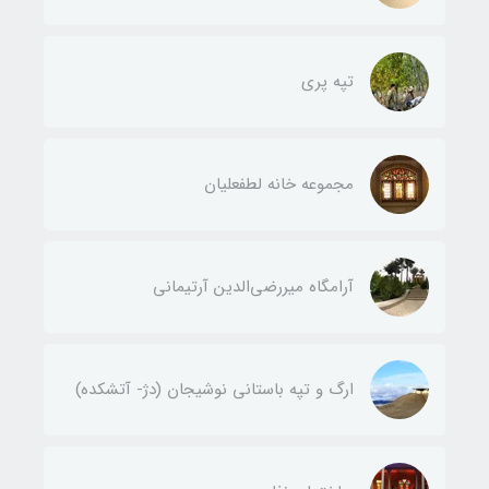
تپه پری
مجموعه خانه لطفعليان
آرامگاه ميررضي‌الدين آرتيمانی
ارگ و تپه باستاني نوشيجان (دژ- آتشکده)