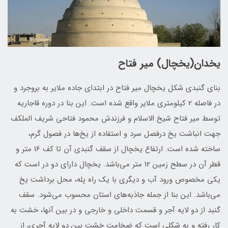
یخدان(يخچال) مير فتاح
بنای گنبدی شکل يخچال مير فتاح در ابتدای جاده ملاير به بروجرد و
در فاصله 2 کيلومتری ملاير واقع شده است. اين بنا در دوره قاجاريه
توسط مير فتاح شيخ الاسلام و فرزندش محمود فتاحی شريف الملکف
جهت انباشت يخ درفصل سرد و استفاده از يخ‌ها در فصول گرم،
ساخته شده است. ارتفاع يخچال از سقف گنبدي آن تا کف 16 متر و
قطر آن در سطح زمين 12 متر می‌باشد. يخچال داراي دو در است که
يکي مخصوص ورود آب و ديگري با يک راه پله، محل برداشت يخ
می‌باشد. اين بنا از جمله جاذبه‌های استان محسوب می‌شود. سقف
گنبد از دو لايه آجر و قسمت داخلی و خارجی و در بين آنها، خشت به
كار رفته و به شكلی است كه ضخامت خشت بين دو لايه آجری، از