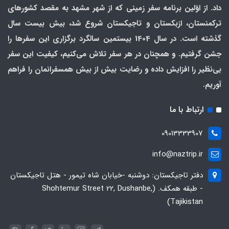
داد. از اوّلین برنامه سفر زمینی که از شهر مشهد به مقصد کشورهای
ترکمنستان، ازبکستان و تاجیکستان شروع شد، بیش بیست سال
گذشته است. در سال 1404 بیستمین سالگرد برگزاری این سفرها را
جشن گرفتیم. و همچنان در هر سفر تلاش می‌کنیم، کیفیت این سفر
بی‌نظیر را افزایش داده و رضایت بیش از بیش همسفرانمان را فراهم
آوریم.
ارتباط با ما
09013333907
info@naztrip.ir
دفتر تاجیکستان: دوشنبه -خیابان شاه تیمور - هتل تاجیکستان
- طبقه همکف. (Shohtemur Street 22, Dushanbe,
Tajikistan)