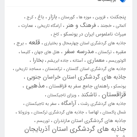
بازار
پنجکنت
باغ
قزوین
موزه ها
گورستان
کرج
فرهنگ و هنر
خجند
عمارت
آلماتی
آرامگاه تاریخی
میراث ناملموس ایران در یونسکو
کاخ
قلعه
برج
جاذبه های گردشگری استان چهارمحال و بختیاری
مدرسه سفر
مقبره
ترکستان
هتل های جهان
کلیسا
معماری
بخارا
اکوتوریسم
آستانه
جاده ابریشم
جاذبه های گردشگری استان گلستان
ترکمنستان
مساجد تاریخی
جاذبه های گردشگری استان خراسان جنوبی
مذهبی
راهنمای جامع سفر به قزاقستان
یونسکو
قزاقستان
تاشکند
ویزای تاجیکستان
آرامگاه
جاذبه های گردشگری رشت
سفر به تاجیکستان
لهاسا
شمال پاکستان
جاذبه های گردشگری ترکستان
ونزوئلا
جاذبه های گردشگری استان مازندران
توریسم
جاذبه های گردشگری استان آذربایجان