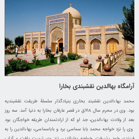
آرامگاه بهاالدین نقشبندی بخارا
محمد بهاءالدین نقشبند بخاری بنیادگذار سلسلهٔ طریقت نقشبندیه
بود. وی در محرم سال ۷۱۸ق در قصر عارفان بخارا به دنیا آمد. سه روز
بعد از ولادت بهاءالدین، جد او که از ارادتمندان طریقه خواجگان بود
وی را نزد خواجه محمد بابا سماسی برد و باباسماسی، بهاءالدین را به
فرزندی خود پذیرفت. خواجه بهاءالدین نزد وی تربیت یافت و آداب