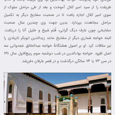
طریقت را از سید امیر کلال آموخت و بعد از طی مراحل سلوک از
سوی امیر کلال اجازه یافت تا در صحبت مشایخ دیگر به تکمیل
مراحل مجاهدت بپردازد. بدین جهت وی چندین سال صحبت
مشایخی چون عارف دیگ گرانی، قُثم شیخ و خلیل آتا را دریافت.
البته خواجه شماری دیگر از مشایخ مانند زیدالدین ابوبکر تایبادی را
نیز ملاقات کرد. او بر اصول هشتگانهٔ خواجه عبدالخالق غجدوانی سه
اصل افزود. خواجه بهاءالدین در شب دوشنبه سوم ربیع‌الاول سال ۷۹۱
در سن ۷۳ یا ۷۴ سالگی درگذشت و در قصر عارفان دفن‌شد.