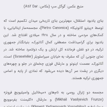
منبع عکس: گوگل مپ (عکاس: Atif Dar)
بنای یادبود استقلال، مهم‌ترین بنای تاریخی میدان تکسیم است که
توسط «پیترو کانونیکا» (Pietro Canonica)، مجسمه‌ساز ایتالیایی، با
کمک‌های مردمی ساخته و در سال ۱۹۲۸ میلادی افتتاح شد. این
یادبود برای گرامیداشت مصطفی کمال آتاتورک، بنیانگذار جمهوری
ترکیه، در دو نقش فرمانده کل ارتش و یک دولتمرد ساخته شد. در
نمای جنوبی آن که مشرف به خیابان سیراسلویلر (Sıraselviler) است،
آتاتورک، عصمت اینونو و مارشال فوزی چخماق در جلو و چهره‌های
دیگری در پشت سر آن‌ها دیده می‌شود که نمادی از پایه و اساس
جمهوری ترکیه هستند.
مجسمه‌ دو ژنرال روسی به نام‌های «میخائیل واسیلیویچ فرونز»
(Mikhail Vasilyevich Frunze) و مارشال «کلیمنت یفرموویچ
وروشیلوف» (Kliment Yefremovich Voroshilov) نیز پشت اینونو و