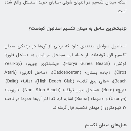
اینکه میدان تکسیم در انتهای شرقی خیابان خرید استقلال واقع شده
است.
نزدیک‌ترین ساحل به میدان تکسیم استانبول کجاست؟
استانبول سواحل متعددی دارد که برخی از آن‌ها در نزدیکی میدان
تکسیم قرار گرفته‌اند. از جمله این سواحل می‌توان به «ساحل فلوریا
گونش» (Florya Gunes Beach)، «یشیلکوی چیروز» (Yesilkoy
Ciroz)، «جاده بستان» (Caddebostan)، «ساحل آتارلی» (Atarlı
Beach)، «های بیچ کلاب» (High Beach Club)، «دالیا» (Dalia)،
«برج» (Burc)، «ساحل بدون توقف» (Non- Stop Beach)، «اوزونیا»
(Uzunya) و «سوما» (Suma) اشاره کرد که اکثر آن‌ها حدودا در فاصله
۲۰ کیلومتری از میدان تکسیم قرار گرفته‌اند.
هتل‌های میدان تکسیم