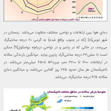
دمای هوا بین ارتفاعات و نواحی مختلف متفاوت می‌باشد. زمستان در
شهر توس[8] (که در جنوب واقع شده) به گرمی 20 درجه سانتیگراد
می‌رسد، در حالی که در پامیر و در نواحی دریاچه بولمکول[9] ممکن
است تا منفي63 درجه سانتی‌گراد پایین بیاید. میانگین بارندگی سالانه
در ارتفاعات 1200 تا 3200 متر، بین560 تا650 میلی‌متر می‌باشد. در
تاجیکستان هر سال حدود 275 روز آفتابی می‌باشد، و میانگین دمای
سالانه 4/5 درجه سانتیگراد می‌باشد.