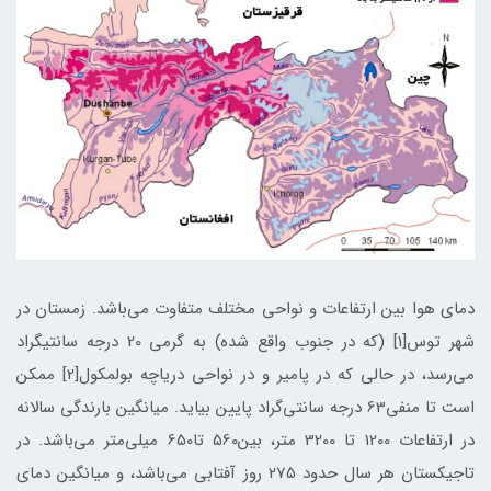
دمای هوا بین ارتفاعات و نواحی مختلف متفاوت می‌باشد. زمستان در
شهر توس[1] (که در جنوب واقع شده) به گرمی 20 درجه سانتیگراد
می‌رسد، در حالی که در پامیر و در نواحی دریاچه بولمکول[2] ممکن
است تا منفي63 درجه سانتی‌گراد پایین بیاید. میانگین بارندگی سالانه
در ارتفاعات 1200 تا 3200 متر، بین560 تا650 میلی‌متر می‌باشد. در
تاجیکستان هر سال حدود 275 روز آفتابی می‌باشد، و میانگین دمای