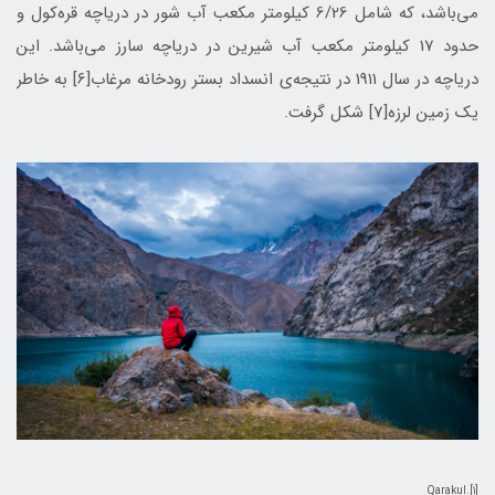
می‌باشد، که شامل 6/26 کیلومتر مکعب آب‌ شور در دریاچه قره‌كول و
حدود 17 کیلومتر مکعب آب‌ شیرین در دریاچه سارز می‌باشد. اين
درياچه در سال 1911 در نتیجه‌ی انسداد بستر رودخانه مرغاب[6] به خاطر
یک زمین لرزه[7] شکل گرفت.
[1].Qarakul