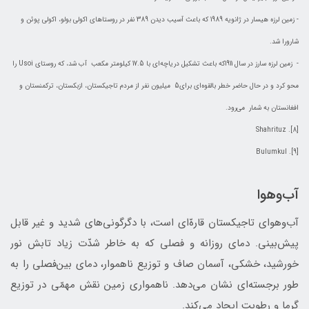
- زمين لرزه هيسار در ژانويه 1989 که باعث آسيب ديدن 389 نفر ‌در روستاهاى اکولى بولو،‌ اکولى پوئن و
شارورا شد.
- زمين لرزه سارز در سال 1911كه باعث تشکيل درياچه‌اى با 17.5 کيلومتر مکعب آب شد، که روستاى Usoi را
محو کرد و در حال حاضر خطر بالقوه‌اى براى5 ميليون نفر از مردم تاجيکستان، ازبکستان، ترکمنستان و
افغانستان به شمار مى‌رود.
[8]. Shahrituz
[9]. Bulumkul
آب‌و‌هوا
آب‌و‌هوای تاجیکستان قارهّ‌ای است، با دگرگونی‌های شدید و غير قابل
پيش‌بينی. دمای روزانه و فصلی که به خاطر شدّت زیاد تابش نور
خورشید، خشکی، آسمان صاف و توزیع ناهموار، دمای بین‌فصلی را به
طور برجسته‌ای نشان مي‌دهد. ناهمواری زمین نقش مهمّی در توزیع
گرما و رطوبت ایجاد مي‌كند.