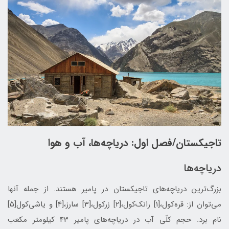
تاجیکستان/فصل اول: دریاچه‌ها، آب و هوا
دریاچه‌ها
بزرگ‌ترین دریاچه‌های تاجیکستان در پامیر هستند. از جمله‌ آنها
می‌توان از: قره‌كول،[1] رانک‌کول،[2] زرکول،[3] سارز،[4] و یاشی‌کول[5]
نام برد. حجم کلّی آب در دریاچه‌های پامیر 43 کیلومتر مکعب