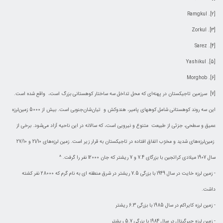
[2]. Ramgkul
[3]. Zorkul
[4]. Sarez
[5]. Yashikul
[6]. Morghob
[7] سرزمين تاجيکستان در پهنه‌اى که محل تداخل سه ساختار کوهستانى بزرگ است، واقع شده است.
اين سه روند کوهستانى شامل کوههاى پامير، هندوکش و تيان‌شان‌جنوبى است. بيش از 5000 زمين‌لرزه
عميق و سطحى، جزئى از طبيعت متنوع و نيرويى است، که سالانه در اين ناحيه آزاد مى‌شود. برخى از
زمين‌لرزه‌هاى شديد و مخرّب اتفاق افتاده در تاجيکستان به قرار زير است. زمين لرزه‌هاى 21/10 و 27/10
سال 1907 ميلادى کراتجين با بزرگاى 7.4 و 7 ريشتر که جان 12000 نفر را گرفت. ^
- زمين لرزه خايت در سال 1949 با بزرگى 7.5 ريشتر در شرق منطقه اى به نام گرم که 28000 نفر کشته
داشت.
- زمين لرزه کايراکم در سال 1985 با بزرگى 6.3 ريشتر
- زمين لرزه جيرگيتال در سال 1984 با بزرگى 5.7 ريشتر