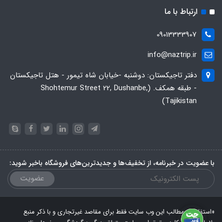
ارتباط با ما
09013333907
info@naztrip.ir
دفتر تاجیکستان: دوشنبه -خیابان شاه تیمور - هتل تاجیکستان
- طبقه همکف. (Shohtemur Street 22, Dushanbe,
Tajikistan)
با عضویت در خبرنامه، از تخفیف‌ها و جدیدترین‌های فروشگاه باخبر شوید:
عضویت
«استفاده از مطالب این وب سایت فقط برای مقاصد غیرتجاری و با ذکر منبع