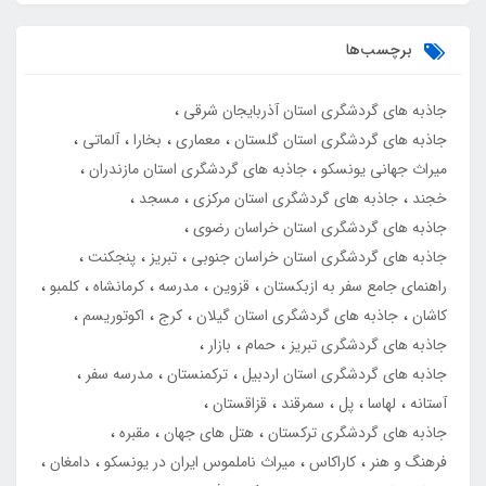
برچسب‌ها
جاذبه های گردشگری استان آذربایجان شرقی
جاذبه های گردشگری استان گلستان
معماری
بخارا
آلماتی
میراث جهانی یونسکو
جاذبه های گردشگری استان مازندران
خجند
جاذبه های گردشگری استان مرکزی
مسجد
جاذبه های گردشگری استان خراسان رضوی
جاذبه های گردشگری استان خراسان جنوبی
تبریز
پنجکنت
راهنمای جامع سفر به ازبکستان
قزوین
مدرسه
کرمانشاه
کلمبو
کاشان
جاذبه های گردشگری استان گیلان
کرج
اکوتوریسم
جاذبه های گردشگری تبریز
حمام
بازار
جاذبه های گردشگری استان اردبیل
ترکمنستان
مدرسه سفر
آستانه
لهاسا
پل
سمرقند
قزاقستان
جاذبه های گردشگری ترکستان
هتل های جهان
مقبره
فرهنگ و هنر
کاراکاس
میراث ناملموس ایران در یونسکو
دامغان