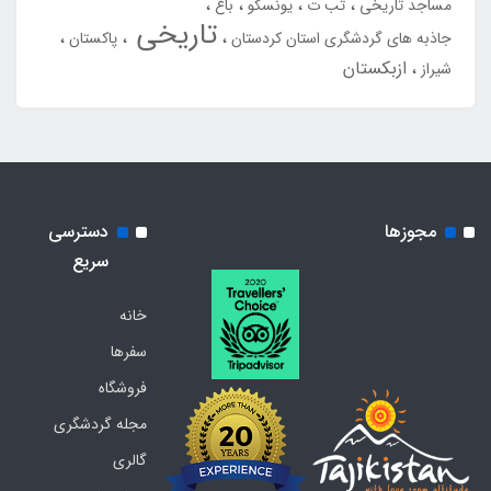
مساجد تاریخی
تب ت
یونسکو
باغ
تاریخی
جاذبه های گردشگری استان کردستان
پاکستان
ازبکستان
شیراز
مجوزها
دسترسی
سریع
خانه
سفرها
فروشگاه
مجله گردشگری
گالری