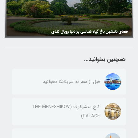
همچنین بخوانید...
قبل از سفر به سریلانکا بخوانید
کاخ منشیکوف (THE MENESHIKOV
PALACE)