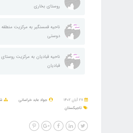
روستای بخاری
ناحيه قمسنگير به مركزيت منطقه
دوستی
ناحيه قباديان به مركزيت روستای
قباديان
27 آبان 1402
جواد عابد خراسانی
شه
تاجیکستان