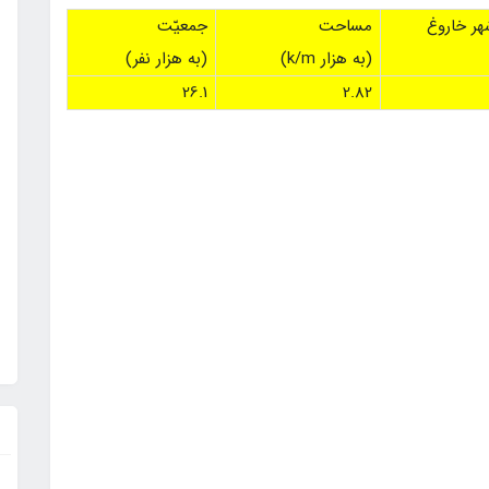
ر خاروغ
مساحت
جمعيّت
(به هزار k/m)
(به هزار نفر)
26.1
2.82