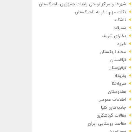
شهرها و مراکز نواحی ولایات جمهوری تاجیکستان
نکات مهم سفر به تاجیکستان
تاشکند
سمرقند
بخارای شریف
خیوه
مجله ازبکستان
قزاقستان
قرقیزستان
ونزوئلا
سریلانکا
هندوستان
اطلاعات عمومی
جاذبه‌های کنیا
مقالات گردشگری
مقاصد روستایی ایران
سفرنامه‌ها