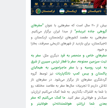
بیش از 20 سال است که سفرهایی با عنوان
"سفرهای
گروهی جاده ابریشم"
از مبدا ایران برگزار می‌کنیم.
سفرهایی به مقصد کشورهای ترکمنستان، ازبکستان و
تاجیکستان، برای بازدید از شهرهای تاریخی سمرقند، بخارا
و خیوه.
سفرهای خاص و منحصر به فرد
دیگری مثل:
سفر به
تبت سرزمین ممنوعه
،
سفر با قطار ترنس سیبری از شرق
به غرب روسیه
و یا
سفر ماجراجویی به هیمالیای
پاکستان و بیس کمپ نانگاپاربات
نیز توسط گروه
گردشگری سفرهای ناز برگزار می‌شود. در سفرهای ناز
تلاش داریم تا تجربیات سال‌ها سفر به مقاصد مختلف رو
با شما به اشتراک بگذاریم. به شما کمک می‌کنیم ارزان‌تر،
سبک‌تر و طولانی‌تر سفر کنید.
ما کمک می‌کنیم که سفر
بعدی شما ارزانتر، هواشمندانه‌تر، طولانی‎تر و