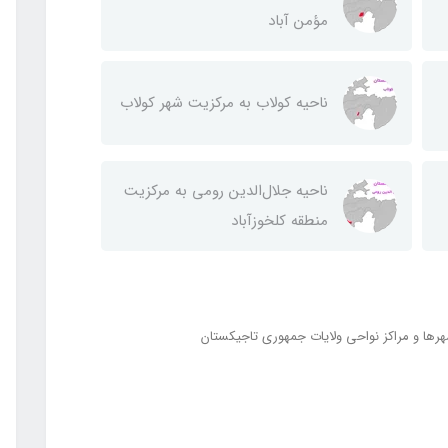
مؤمن آباد
ناحيه كولاب به مركزيت شهر كولاب
ناحيه جلال‌الدين رومی به مركزيت
منطقه كلخوزآباد
رها و مراکز نواحی ولایات جمهوری تاجیکستان