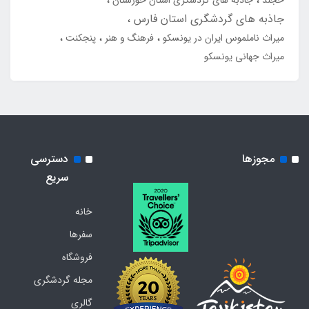
خجند
جاذبه های گردشگری استان خوزستان
جاذبه های گردشگری استان فارس
میراث ناملموس ایران در یونسکو
فرهنگ و هنر
پنجکنت
میراث جهانی یونسکو
مجوزها
دسترسی
سریع
خانه
سفرها
فروشگاه
مجله گردشگری
گالری