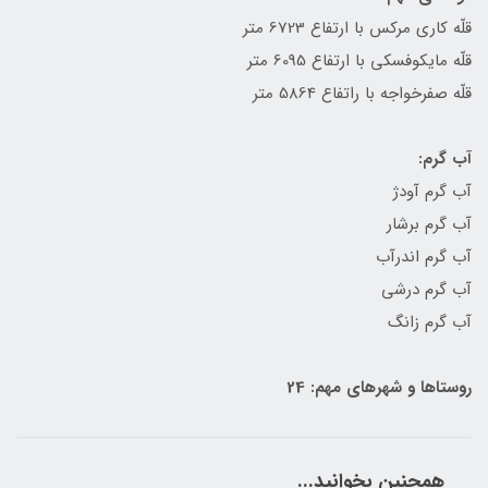
قلّه كاری مركس با ارتفاع 6723 متر
قلّه مايكوفسكی با ارتفاع 6095 متر
قلّه صفرخواجه با راتفاع 5864 متر
آب گرم:
آب گرم آودژ
آب گرم برشار
آب گرم اندرآب
آب گرم درشی
آب گرم زانگ
روستاها و شهرهای مهم: 24
همچنین بخوانید...