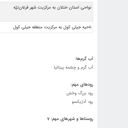
نواحي استان ختلان به مركزيت شهر قرغان‌تپّه
ناحيه جيلی كول به مركزيت منطقه جيلی كول
آب گرم‌ها:
آب گرم و چشمه پيتاليا
رودهای مهم:
رود بزرگ وخش
رود آدژيكسو
روستاها و شهرهای مهم: 7