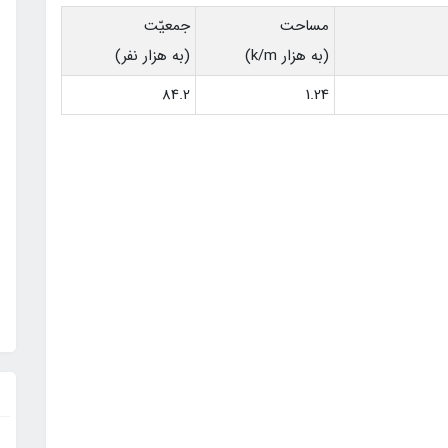
مساحت
جمعيّت
(به هزار k/m)
(به هزار نفر)
84.2
1.24