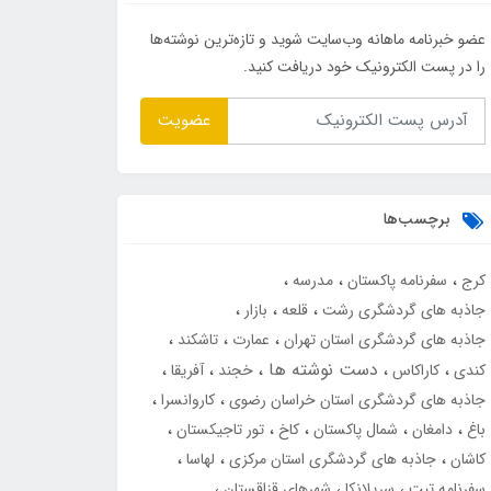
عضو خبرنامه ماهانه وب‌سایت شوید و تازه‌ترین نوشته‌ها
را در پست الکترونیک خود دریافت کنید.
عضویت
برچسب‌ها
کرج
سفرنامه پاکستان
مدرسه
جاذبه های گردشگری رشت
قلعه
بازار
جاذبه های گردشگری استان تهران
عمارت
تاشکند
دست نوشته ها
کندی
کاراکاس
خجند
آفریقا
جاذبه های گردشگری استان خراسان رضوی
کاروانسرا
باغ
دامغان
شمال پاکستان
کاخ
تور تاجیکستان
کاشان
جاذبه های گردشگری استان مرکزی
لهاسا
سفرنامه تبت
سریلانکا
شهرهای قزاقستان