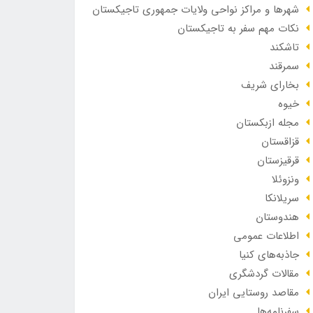
شهرها و مراکز نواحی ولایات جمهوری تاجیکستان
نکات مهم سفر به تاجیکستان
تاشکند
سمرقند
بخارای شریف
خیوه
مجله ازبکستان
قزاقستان
قرقیزستان
ونزوئلا
سریلانکا
هندوستان
اطلاعات عمومی
جاذبه‌های کنیا
مقالات گردشگری
مقاصد روستایی ایران
سفرنامه‌ها