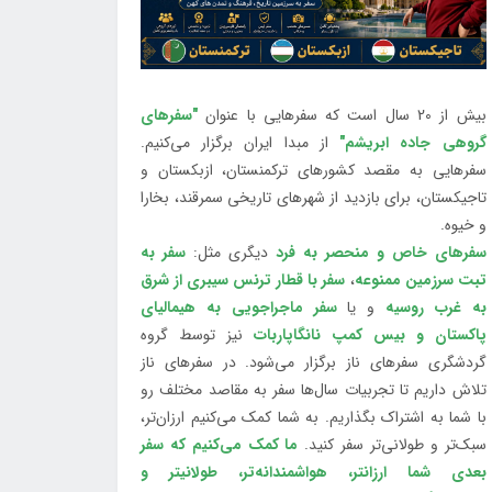
بیش از 20 سال است که سفرهایی با عنوان
"سفرهای
گروهی جاده ابریشم"
از مبدا ایران برگزار می‌کنیم.
سفرهایی به مقصد کشورهای ترکمنستان، ازبکستان و
تاجیکستان، برای بازدید از شهرهای تاریخی سمرقند، بخارا
و خیوه.
سفرهای خاص و منحصر به فرد
دیگری مثل:
سفر به
تبت سرزمین ممنوعه
،
سفر با قطار ترنس سیبری از شرق
به غرب روسیه
و یا
سفر ماجراجویی به هیمالیای
پاکستان و بیس کمپ نانگاپاربات
نیز توسط گروه
گردشگری سفرهای ناز برگزار می‌شود. در سفرهای ناز
تلاش داریم تا تجربیات سال‌ها سفر به مقاصد مختلف رو
با شما به اشتراک بگذاریم. به شما کمک می‌کنیم ارزان‌تر،
سبک‌تر و طولانی‌تر سفر کنید.
ما کمک می‌کنیم که سفر
بعدی شما ارزانتر، هواشمندانه‌تر، طولانی‎تر و