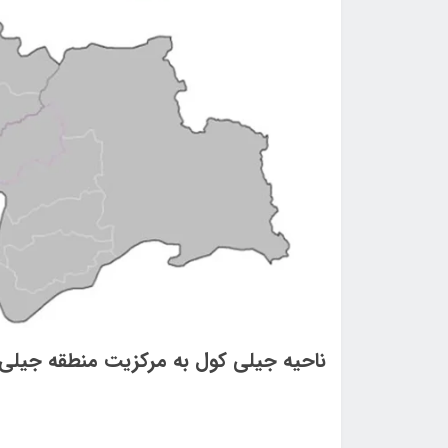
ناحيه جيلی كول به مركزيت منطقه جيلی