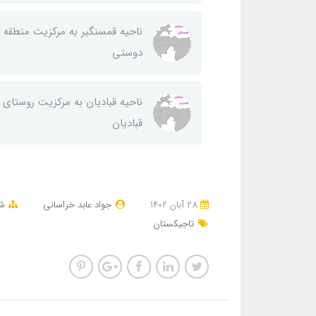
ناحيه قمسنگير به مركزيت منطقه
دوستی
ناحيه قباديان به مركزيت روستای
قباديان
28 آبان 1402
جواد عابد خراسانی
شه
تاجیکستان