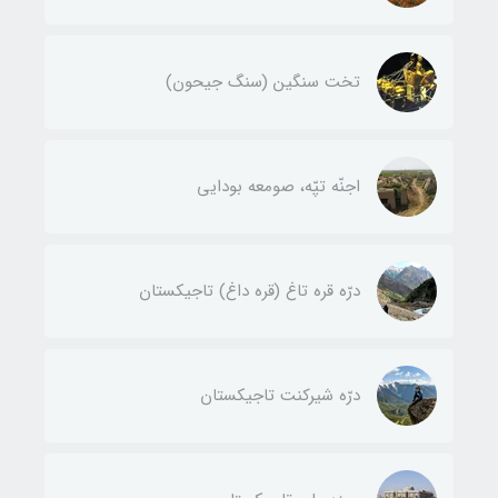
تخت سنگین (سنگ جیحون)
اجنّه‌ تپّه، صومعه بودایی
درّه قره تاغ (قره داغ) تاجیکستان
درّه شیرکنت تاجیکستان