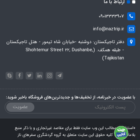
ارتباط با ما
09013333907
info@naztrip.ir
دفتر تاجیکستان: دوشنبه -خیابان شاه تیمور - هتل تاجیکستان
- طبقه همکف. (Shohtemur Street 22, Dushanbe,
Tajikistan)
با عضویت در خبرنامه، از تخفیف‌ها و جدیدترین‌های فروشگاه باخبر شوید:
عضویت
«استفاده از مطالب این وب سایت فقط برای مقاصد غیرتجاری و با ذکر منبع
بلامانع است. کلیه حقوق این سایت متعلق به گروه گردشگری سفرهای ناز