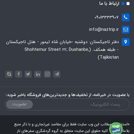
ارتباط با ما
09013333907
info@naztrip.ir
دفتر تاجیکستان: دوشنبه -خیابان شاه تیمور - هتل تاجیکستان
- طبقه همکف. (Shohtemur Street 22, Dushanbe,
Tajikistan)
با عضویت در خبرنامه، از تخفیف‌ها و جدیدترین‌های فروشگاه باخبر شوید:
عضویت
«استفاده از مطالب این وب سایت فقط برای مقاصد غیرتجاری و با ذکر منبع
بلامانع است. کلیه حقوق این سایت متعلق به گروه گردشگری سفرهای ناز