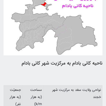
ناحيه كانی‌ بادام به مركزيت شهر كانی بادام
نواحي ولايت سغد به مركزيت شهر
مساحت
جمعيّت
خجند
(به هزار
(به هزار
k/m)
نفر)