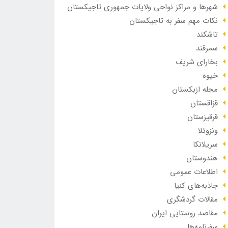
شهرها و مراکز نواحی ولایات جمهوری تاجیکستان
نکات مهم سفر به تاجیکستان
تاشکند
سمرقند
بخارای شریف
خیوه
مجله ازبکستان
قزاقستان
قرقیزستان
ونزوئلا
سریلانکا
هندوستان
اطلاعات عمومی
جاذبه‌های کنیا
مقالات گردشگری
مقاصد روستایی ایران
سفرنامه‌ها