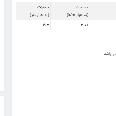
مساحت
جمعيّت
(به هزار k/m)
(به هزار نفر)
19.5
3.72
ی‌باشد.