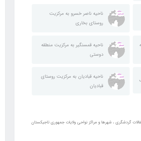
ناحيه ناصر خسرو به مركزيت
روستای بخاری
ناحيه قمسنگير به مركزيت منطقه
دوستی
ناحيه قباديان به مركزيت روستای
قباديان
الات گردشگری
شهرها و مراکز نواحی ولایات جمهوری تاجیکستان