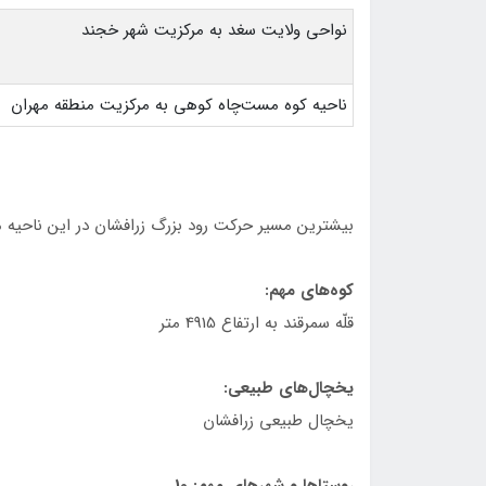
نواحي ولايت سغد به مركزيت شهر خجند
ناحيه كوه مست‌چاه كوهی به مركزيت منطقه مهران
بيشترين مسير حركت رود بزرگ زرافشان در اين ناحيه م
كوه‌های مهم:
قلّه سمرقند به ارتفاع 4915 متر
يخچال‌های طبيعی:
يخچال طبيعی زرافشان
روستاها و شهرهای مهم: 10