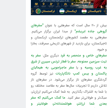
بیش از 20 سال است که سفرهایی با عنوان
"سفرهای
گروهی جاده ابریشم"
از مبدا ایران برگزار می‌کنیم.
سفرهایی به مقصد کشورهای ترکمنستان، ازبکستان و
تاجیکستان، برای بازدید از شهرهای تاریخی سمرقند، بخارا
و خیوه.
سفرهای خاص و منحصر به فرد
دیگری مثل:
سفر به
تبت سرزمین ممنوعه
،
سفر با قطار ترنس سیبری از شرق
به غرب روسیه
و یا
سفر ماجراجویی به هیمالیای
پاکستان و بیس کمپ نانگاپاربات
نیز توسط گروه
گردشگری سفرهای ناز برگزار می‌شود. در سفرهای ناز
تلاش داریم تا تجربیات سال‌ها سفر به مقاصد مختلف رو
با شما به اشتراک بگذاریم. به شما کمک می‌کنیم ارزان‌تر،
سبک‌تر و طولانی‌تر سفر کنید.
ما کمک می‌کنیم که سفر
بعدی شما ارزانتر، هواشمندانه‌تر، طولانی‎تر و