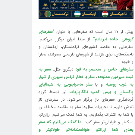
بیش از 20 سال است که سفرهایی با عنوان
"سفرهای
گروهی جاده ابریشم"
از مبدا ایران برگزار می‌کنیم.
سفرهایی به مقصد کشورهای ترکمنستان، ازبکستان و
تاجیکستان، برای بازدید از شهرهای تاریخی سمرقند، بخارا
و خیوه.
سفرهای خاص و منحصر به فرد
دیگری مثل:
سفر به
تبت سرزمین ممنوعه
،
سفر با قطار ترنس سیبری از شرق
به غرب روسیه
و یا
سفر ماجراجویی به هیمالیای
پاکستان و بیس کمپ نانگاپاربات
نیز توسط گروه
گردشگری سفرهای ناز برگزار می‌شود. در سفرهای ناز
تلاش داریم تا تجربیات سال‌ها سفر به مقاصد مختلف رو
با شما به اشتراک بگذاریم. به شما کمک می‌کنیم ارزان‌تر،
سبک‌تر و طولانی‌تر سفر کنید.
ما کمک می‌کنیم که سفر
بعدی شما ارزانتر، هواشمندانه‌تر، طولانی‎تر و