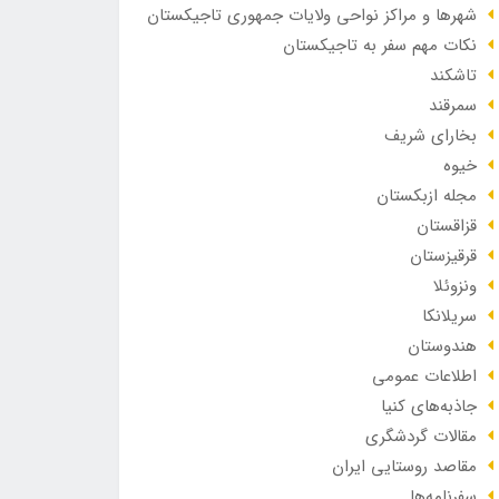
شهرها و مراکز نواحی ولایات جمهوری تاجیکستان
نکات مهم سفر به تاجیکستان
تاشکند
سمرقند
بخارای شریف
خیوه
مجله ازبکستان
قزاقستان
قرقیزستان
ونزوئلا
سریلانکا
هندوستان
اطلاعات عمومی
جاذبه‌های کنیا
مقالات گردشگری
مقاصد روستایی ایران
سفرنامه‌ها