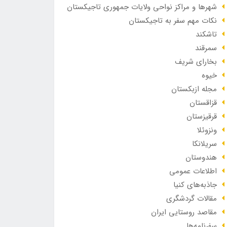
شهرها و مراکز نواحی ولایات جمهوری تاجیکستان
نکات مهم سفر به تاجیکستان
تاشکند
سمرقند
بخارای شریف
خیوه
مجله ازبکستان
قزاقستان
قرقیزستان
ونزوئلا
سریلانکا
هندوستان
اطلاعات عمومی
جاذبه‌های کنیا
مقالات گردشگری
مقاصد روستایی ایران
سفرنامه‌ها