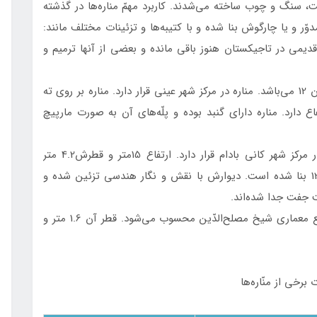
ت، سنگ و چوب ساخته می‌شدند. كاربرد مهمّ مناره‌ها در گذشته
دوّر و يا چارگوش بنا شده و با کتیبه‌ها و تزئينات مختلف مانند:
قديمی در تاجيكستان هنوز باقی مانده و بعضی از آنها ترميم و
مناره‌‌ ورزی: اين مناره متعلق به اواخر قرن 11 و اوّل قرن 12 می‌باشد. مناره در مركز شهر عينی قرار دارد. مناره بر روی ته
ز خشت خام بنا شده و 5/13 متر ارتفاع دارد. مناره دارای گنبد بوده و پلّه‌های آن به صورت مارپیچ
مناره کانی‌ بادام: متعلّق به ابتدای عصر 20 بوده و در مرکز شهر کانی‌ بادام قرار دارد. ارتفاع 15متر و قطرش4.2 متر
می‌باشد. اين مناره بر طبق معماری سنّتی عصر 10 و 12 بنا شده است. دیوارش با نقش و نگار هندسی تزئين شده و
 جفت جدا شده‌اند.
مناره خجند: متعلّق به اواخر عصر19 بوده و جزء مجتمع معماری شیخ مصلح‌الدّین محسوب می‌شود. قطر آن 1.6 متر و
رخی از منّاره‌ها