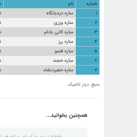
شماره
نام
م
1
مناره دیدبانگاه
ن
2
مناره وزری
ن
3
مناره کانی‌ بادام
ش
4
مناره ررز
ن
5
مناره فتمو
ن
6
مناره خجند
ش
7
مناره حضرت‌شاه
ش
منبع: دیار تاجیک
همچنین بخوانید...
خاطرات سفر به آسیای میانه همراه