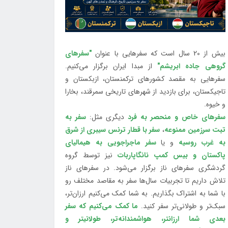
بیش از 20 سال است که سفرهایی با عنوان
"سفرهای
گروهی جاده ابریشم"
از مبدا ایران برگزار می‌کنیم.
سفرهایی به مقصد کشورهای ترکمنستان، ازبکستان و
تاجیکستان، برای بازدید از شهرهای تاریخی سمرقند، بخارا
و خیوه.
سفرهای خاص و منحصر به فرد
دیگری مثل:
سفر به
تبت سرزمین ممنوعه
،
سفر با قطار ترنس سیبری از شرق
به غرب روسیه
و یا
سفر ماجراجویی به هیمالیای
پاکستان و بیس کمپ نانگاپاربات
نیز توسط گروه
گردشگری سفرهای ناز برگزار می‌شود. در سفرهای ناز
تلاش داریم تا تجربیات سال‌ها سفر به مقاصد مختلف رو
با شما به اشتراک بگذاریم. به شما کمک می‌کنیم ارزان‌تر،
سبک‌تر و طولانی‌تر سفر کنید.
ما کمک می‌کنیم که سفر
بعدی شما ارزانتر، هواشمندانه‌تر، طولانی‎تر و