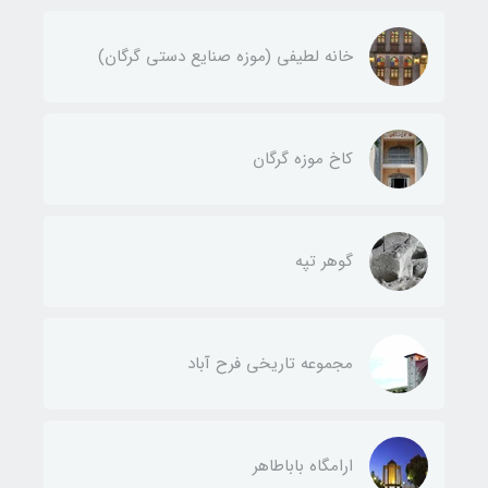
خانه لطیفی (موزه صنایع دستی گرگان)
کاخ موزه گرگان
گوهر تپه
مجموعه تاریخی فرح آباد
ارامگاه باباطاهر