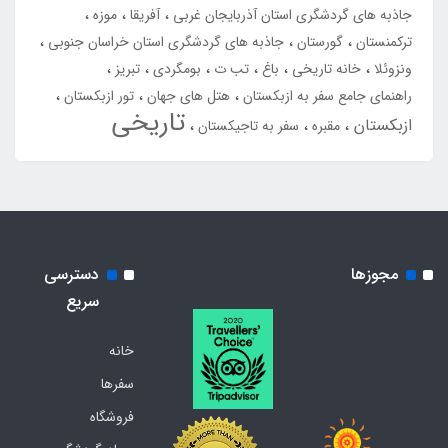
جاذبه های گردشگری استان آذربایجان غربی
آفریقا
موزه
ترکمنستان
گورستان
جاذبه های گردشگری استان خراسان جنوبی
ونزوئلا
خانه تاریخی
باغ
تب ت
بومگردی
تبریز
راهنمای جامع سفر به ازبکستان
هتل های جهان
تور ازبکستان
تاریخی
ازبکستان
مقبره
سفر به تاجیکستان
مجوزها
دسترسی
سریع
خانه
سفرها
فروشگاه