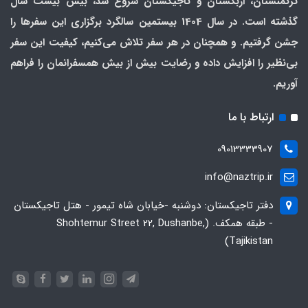
ترکمنستان، ازبکستان و تاجیکستان شروع شد، بیش بیست سال
گذشته است. در سال 1404 بیستمین سالگرد برگزاری این سفرها را
جشن گرفتیم. و همچنان در هر سفر تلاش می‌کنیم، کیفیت این سفر
بی‌نظیر را افزایش داده و رضایت بیش از بیش همسفرانمان را فراهم
آوریم.
ارتباط با ما
09013333907
info@naztrip.ir
دفتر تاجیکستان: دوشنبه -خیابان شاه تیمور - هتل تاجیکستان
- طبقه همکف. (Shohtemur Street 22, Dushanbe,
Tajikistan)