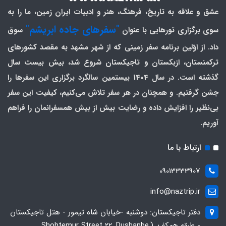
عشق و علاقه به تاریخ، فرهنگ، هنر و ادبیات ایران زمین، ما را به
"سفرهای جاده ابریشم"
سوی برگزاری تورهایی با عنوان
سوق
داد. از اوّلین برنامه سفر زمینی که از شهر مشهد به مقصد کشورهای
ترکمنستان، ازبکستان و تاجیکستان شروع شد، بیش بیست سال
گذشته است. در سال 1404 بیستمین سالگرد برگزاری این سفرها را
جشن گرفتیم. و همچنان در هر سفر تلاش می‌کنیم، کیفیت این سفر
بی‌نظیر را افزایش داده و رضایت بیش از بیش همسفرانمان را فراهم
آوریم.
ارتباط با ما
09013333907
info@naztrip.ir
دفتر تاجیکستان: دوشنبه -خیابان شاه تیمور - هتل تاجیکستان
- طبقه همکف. (Shohtemur Street 22, Dushanbe,