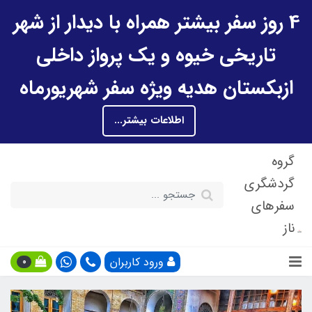
4 روز سفر بیشتر همراه با دیدار از شهر
تاریخی خیوه و یک پرواز داخلی
ازبکستان هدیه ویژه سفر شهریورماه
اطلاعات بیشتر...
گروه
گردشگری
سفرهای
ناز
ورود کاربران
0