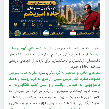
بیش از 20 سال است که سفرهایی با عنوان
"سفرهای گروهی جاده
ابریشم"
از مبدا ایران برگزار می‌کنیم. سفرهایی به مقصد کشورهای
ترکمنستان، ازبکستان و تاجیکستان، برای بازدید از شهرهای تاریخی
سمرقند، بخارا و خیوه.
سفرهای خاص و منحصر به فرد
دیگری مثل:
سفر به تبت سرزمین
ممنوعه
،
سفر با قطار ترنس سیبری از شرق به غرب روسیه
و یا
سفر
ماجراجویی به هیمالیای پاکستان و بیس کمپ نانگاپاربات
نیز
توسط گروه گردشگری سفرهای ناز برگزار می‌شود. در سفرهای ناز
تلاش داریم تا تجربیات سال‌ها سفر به مقاصد مختلف رو با شما به
اشتراک بگذاریم. به شما کمک می‌کنیم ارزان‌تر، سبک‌تر و طولانی‌تر