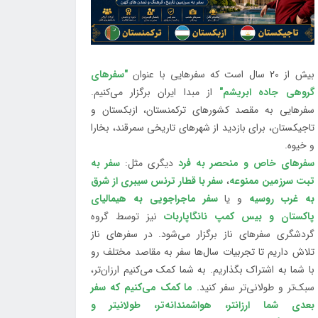
بیش از 20 سال است که سفرهایی با عنوان
"سفرهای
گروهی جاده ابریشم"
از مبدا ایران برگزار می‌کنیم.
سفرهایی به مقصد کشورهای ترکمنستان، ازبکستان و
تاجیکستان، برای بازدید از شهرهای تاریخی سمرقند، بخارا
و خیوه.
سفرهای خاص و منحصر به فرد
دیگری مثل:
سفر به
تبت سرزمین ممنوعه
،
سفر با قطار ترنس سیبری از شرق
به غرب روسیه
و یا
سفر ماجراجویی به هیمالیای
پاکستان و بیس کمپ نانگاپاربات
نیز توسط گروه
گردشگری سفرهای ناز برگزار می‌شود. در سفرهای ناز
تلاش داریم تا تجربیات سال‌ها سفر به مقاصد مختلف رو
با شما به اشتراک بگذاریم. به شما کمک می‌کنیم ارزان‌تر،
سبک‌تر و طولانی‌تر سفر کنید.
ما کمک می‌کنیم که سفر
بعدی شما ارزانتر، هواشمندانه‌تر، طولانی‎تر و