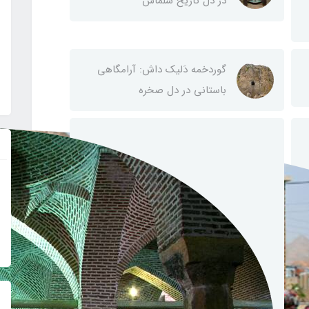
در دل تاریخ سلماس
گوردخمه دَلیک داش: آرامگاهی
باستانی در دل صخره