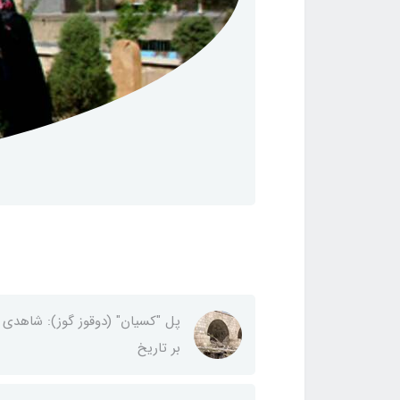
پل "کسیان" (دوقوز گوز): شاهدی
بر تاریخ