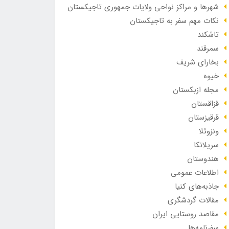
شهرها و مراکز نواحی ولایات جمهوری تاجیکستان
نکات مهم سفر به تاجیکستان
تاشکند
سمرقند
بخارای شریف
خیوه
مجله ازبکستان
قزاقستان
قرقیزستان
ونزوئلا
سریلانکا
هندوستان
اطلاعات عمومی
جاذبه‌های کنیا
مقالات گردشگری
مقاصد روستایی ایران
سفرنامه‌ها