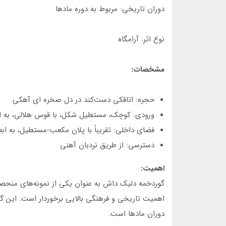
دوران تاریخی: مربوط به دوره مادها
نوع اثر: آرامگاه
مشخصات:
حجره: اتاقکی دست‌کند در دل صخره ای آهکی
ورودی: کوچک، مستطیل شکل، با قوس هلالی، به ابعاد 50×70 سانت
فضای داخلی: تقریباً با پلان مکعب-مستطیل، به ابعاد 5.1×5.1 متر و ارتفاع 30.1 سانتی
دسترسی: از طریق نردبان آهنی
اهمیت:
گوردخمه دلیک داش به عنوان یکی از نمونه‌های منحصر 
اهمیت تاریخی و فرهنگی بالایی برخوردار است. این گ
دوران مادها است.