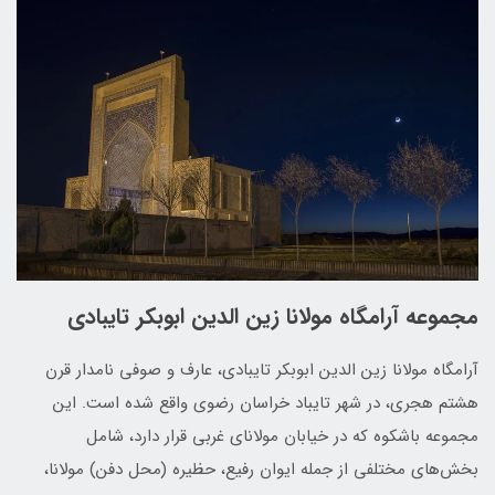
مجموعه آرامگاه مولانا زین الدین ابوبکر تایبادی
آرامگاه مولانا زین الدین ابوبکر تایبادی، عارف و صوفی نامدار قرن
هشتم هجری، در شهر تایباد خراسان رضوی واقع شده است. این
مجموعه باشکوه که در خیابان مولانای غربی قرار دارد، شامل
بخش‌های مختلفی از جمله ایوان رفیع، حظیره (محل دفن) مولانا،