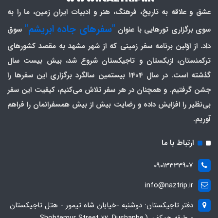
عشق و علاقه به تاریخ، فرهنگ، هنر و ادبیات ایران زمین، ما را به
"سفرهای جاده ابریشم"
سوی برگزاری تورهایی با عنوان
سوق
داد. از اوّلین برنامه سفر زمینی که از شهر مشهد به مقصد کشورهای
ترکمنستان، ازبکستان و تاجیکستان شروع شد، بیش بیست سال
گذشته است. در سال 1404 بیستمین سالگرد برگزاری این سفرها را
جشن گرفتیم. و همچنان در هر سفر تلاش می‌کنیم، کیفیت این سفر
بی‌نظیر را افزایش داده و رضایت بیش از بیش همسفرانمان را فراهم
آوریم.
ارتباط با ما
09013333907
info@naztrip.ir
دفتر تاجیکستان: دوشنبه -خیابان شاه تیمور - هتل تاجیکستان
- طبقه همکف. (Shohtemur Street 22, Dushanbe,