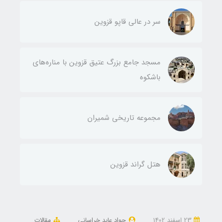
سر در عالی قاپو قزوین
مسجد جامع بزرگ عتیق قزوین با مناره‌های
باشکوه
مجموعه تاریخی شمیران
هتل گراند قزوین
23 اسفند 1402
جواد عابد خراسانی
مقالات