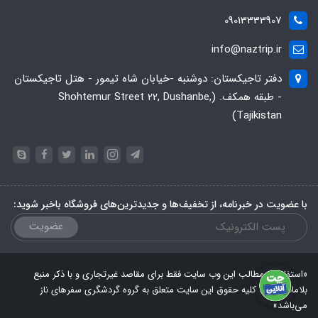
09013333907
info@naztrip.ir
دفتر تاجیکستان: دوشنبه -خیابان شاه تیمور - هتل تاجیکستان
- طبقه همکف. (Shohtemur Street 22, Dushanbe,
Tajikistan)
با عضویت در خبرنامه، از تخفیف‌ها و جدیدترین‌های فروشگاه باخبر شوید:
عضویت
«استفاده از مطالب این وب سایت فقط برای مقاصد غیرتجاری و با ذکر منبع
بلامانع است. کلیه حقوق این سایت متعلق به گروه گردشگری سفرهای ناز
می‌باشد»