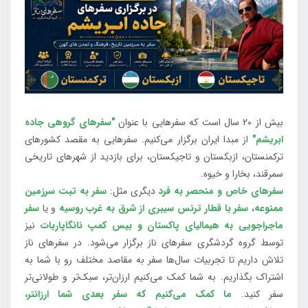
بیش از 20 سال است که سفرهایی با عنوان
"سفرهای گروهی جاده
ابریشم"
از مبدا ایران برگزار می‌کنیم. سفرهایی به مقصد کشورهای
ترکمنستان، ازبکستان و تاجیکستان، برای بازدید از شهرهای تاریخی
سمرقند، بخارا و خیوه.
سفرهای خاص و منحصر به فرد
دیگری مثل:
سفر به تبت سرزمین
ممنوعه
،
سفر با قطار ترنس سیبری از شرق به غرب روسیه
و یا
سفر
ماجراجویی به هیمالیای پاکستان و بیس کمپ نانگاپاربات
نیز
توسط گروه گردشگری سفرهای ناز برگزار می‌شود. در سفرهای ناز
تلاش داریم تا تجربیات سال‌ها سفر به مقاصد مختلف رو با شما به
اشتراک بگذاریم. به شما کمک می‌کنیم ارزان‌تر، سبک‌تر و طولانی‌تر
سفر کنید.
ما کمک می‌کنیم که سفر بعدی شما ارزانتر،