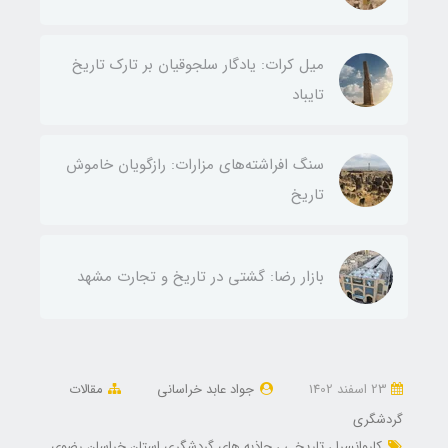
میل کرات: یادگار سلجوقیان بر تارک تاریخ
تایباد
سنگ افراشته‌های مزارات: رازگویان خاموش
تاریخ
بازار رضا: گشتی در تاریخ و تجارت مشهد
23 اسفند 1402
جواد عابد خراسانی
مقالات
گردشگری
کاروانسرا
تاریخی
جاذبه های گردشگری استان خراسان رضوی