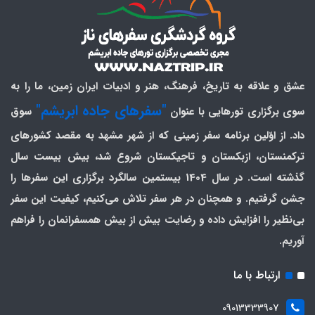
عشق و علاقه به تاریخ، فرهنگ، هنر و ادبیات ایران زمین، ما را به
"سفرهای جاده ابریشم"
سوی برگزاری تورهایی با عنوان
سوق
داد. از اوّلین برنامه سفر زمینی که از شهر مشهد به مقصد کشورهای
ترکمنستان، ازبکستان و تاجیکستان شروع شد، بیش بیست سال
گذشته است. در سال 1404 بیستمین سالگرد برگزاری این سفرها را
جشن گرفتیم. و همچنان در هر سفر تلاش می‌کنیم، کیفیت این سفر
بی‌نظیر را افزایش داده و رضایت بیش از بیش همسفرانمان را فراهم
آوریم.
ارتباط با ما
09013333907