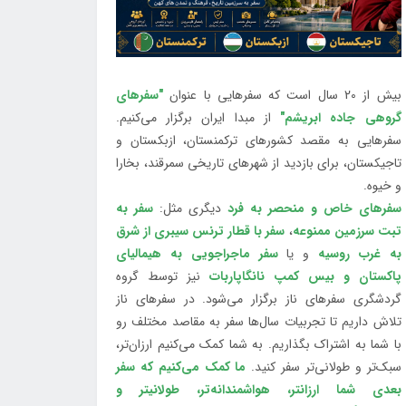
بیش از 20 سال است که سفرهایی با عنوان
"سفرهای
گروهی جاده ابریشم"
از مبدا ایران برگزار می‌کنیم.
سفرهایی به مقصد کشورهای ترکمنستان، ازبکستان و
تاجیکستان، برای بازدید از شهرهای تاریخی سمرقند، بخارا
و خیوه.
سفرهای خاص و منحصر به فرد
دیگری مثل:
سفر به
تبت سرزمین ممنوعه
،
سفر با قطار ترنس سیبری از شرق
به غرب روسیه
و یا
سفر ماجراجویی به هیمالیای
پاکستان و بیس کمپ نانگاپاربات
نیز توسط گروه
گردشگری سفرهای ناز برگزار می‌شود. در سفرهای ناز
تلاش داریم تا تجربیات سال‌ها سفر به مقاصد مختلف رو
با شما به اشتراک بگذاریم. به شما کمک می‌کنیم ارزان‌تر،
سبک‌تر و طولانی‌تر سفر کنید.
ما کمک می‌کنیم که سفر
بعدی شما ارزانتر، هواشمندانه‌تر، طولانی‎تر و