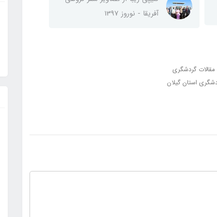
آفریقا - نوروز 1397
مقالات گردشگری
دشگری استان گیلان