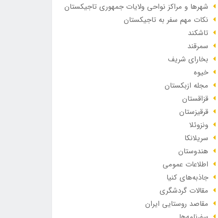
شهرها و مراکز نواحی ولایات جمهوری تاجیکستان
نکات مهم سفر به تاجیکستان
تاشکند
سمرقند
بخارای شریف
خیوه
مجله ازبکستان
قزاقستان
قرقیزستان
ونزوئلا
سریلانکا
هندوستان
اطلاعات عمومی
جاذبه‌های کنیا
مقالات گردشگری
مقاصد روستایی ایران
سفرنامه‌ها