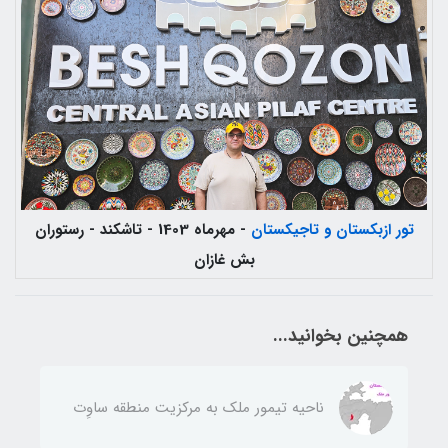
تور ازبکستان و تاجیکستان
- مهرماه 1403 - تاشکند - رستوران
بش غازان
همچنین بخوانید...
ناحيه تيمور ملك به مركزيت منطقه ساوِت