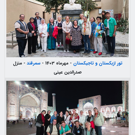
تور ازبکستان و تاجیکستان
- مهرماه 1403 -
سمرقند
- منزل
صدرالدین عینی