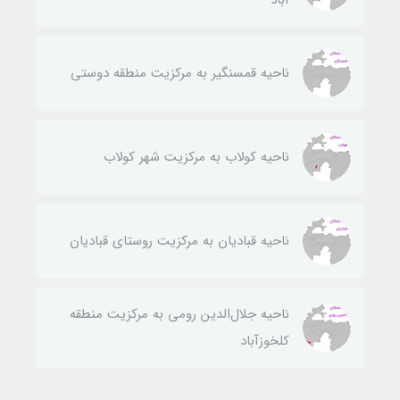
آباد
ناحيه قمسنگير به مركزيت منطقه دوستی
ناحيه كولاب به مركزيت شهر كولاب
ناحيه قباديان به مركزيت روستای قباديان
ناحيه جلال‌الدين رومی به مركزيت منطقه
كلخوزآباد