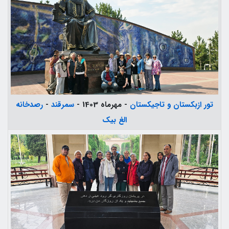
تور ازبکستان و تاجیکستان
- مهرماه 1403 -
سمرقند
-
رصدخانه
الغ بیک