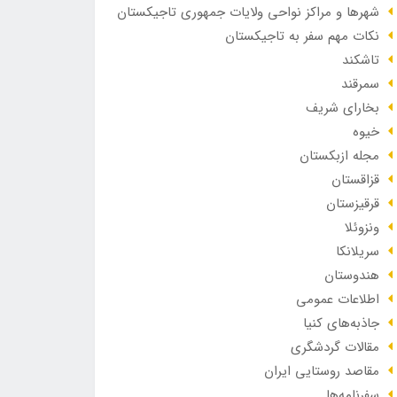
شهرها و مراکز نواحی ولایات جمهوری تاجیکستان
نکات مهم سفر به تاجیکستان
تاشکند
سمرقند
بخارای شریف
خیوه
مجله ازبکستان
قزاقستان
قرقیزستان
ونزوئلا
سریلانکا
هندوستان
اطلاعات عمومی
جاذبه‌های کنیا
مقالات گردشگری
مقاصد روستایی ایران
سفرنامه‌ها