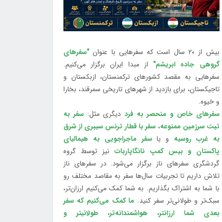
بیش از 20 سال است که سفرهایی با عنوان
"سفرهای
گروهی جاده ابریشم"
از مبدا ایران برگزار می‌کنیم.
سفرهایی به مقصد کشورهای ترکمنستان، ازبکستان و
تاجیکستان، برای بازدید از شهرهای تاریخی سمرقند، بخارا
و خیوه.
سفرهای خاص و منحصر به فرد
دیگری مثل:
سفر به
تبت سرزمین ممنوعه
،
سفر با قطار ترنس سیبری از شرق
به غرب روسیه
و یا
سفر ماجراجویی به هیمالیای
پاکستان و بیس کمپ نانگاپاربات
نیز توسط گروه
گردشگری سفرهای ناز برگزار می‌شود. در سفرهای ناز
تلاش داریم تا تجربیات سال‌ها سفر به مقاصد مختلف رو
با شما به اشتراک بگذاریم. به شما کمک می‌کنیم ارزان‌تر،
سبک‌تر و طولانی‌تر سفر کنید.
ما کمک می‌کنیم که سفر
بعدی شما ارزانتر، هواشمندانه‌تر، طولانی‎تر و