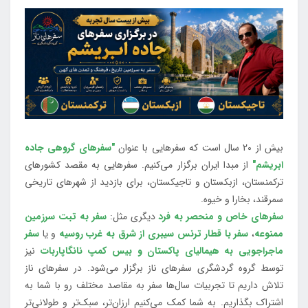
بیش از 20 سال است که سفرهایی با عنوان
"سفرهای گروهی جاده
ابریشم"
از مبدا ایران برگزار می‌کنیم. سفرهایی به مقصد کشورهای
ترکمنستان، ازبکستان و تاجیکستان، برای بازدید از شهرهای تاریخی
سمرقند، بخارا و خیوه.
سفرهای خاص و منحصر به فرد
دیگری مثل:
سفر به تبت سرزمین
ممنوعه
،
سفر با قطار ترنس سیبری از شرق به غرب روسیه
و یا
سفر
ماجراجویی به هیمالیای پاکستان و بیس کمپ نانگاپاربات
نیز
توسط گروه گردشگری سفرهای ناز برگزار می‌شود. در سفرهای ناز
تلاش داریم تا تجربیات سال‌ها سفر به مقاصد مختلف رو با شما به
اشتراک بگذاریم. به شما کمک می‌کنیم ارزان‌تر، سبک‌تر و طولانی‌تر