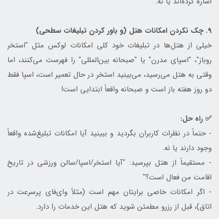
اشاره کرده‌اند یا نه.
۹. چک نکردن امکانات هتل (و باور کردن تبلیغات سطحی)
خیلی از هتل‌ها در تبلیغات خود کلی امکانات لوکس مثل "استخر
روباز"، "اسپای مدرن" یا "صبحانه بین‌المللی" را فهرست می‌کنند، اما
وقتی به هتل می‌رسید، می‌بینید استخر در حال تعمیر است، اسپا فقط
دو روز هفته باز است و صبحانه واقعاً ابتدایی است!
✅ راه حل:
- حتماً در نظرات کاربران بگردید و ببینید آیا امکانات تبلیغ‌شده واقعاً
وجود دارند یا نه.
- مستقیماً از هتل بپرسید: "آیا استخر/اسپا/سالن ورزشی در تاریخ
اقامت من فعال است؟"
- اگر امکانات خاصی برایتان مهم است (مثلاً وای‌فای پرسرعت در
اتاق)، قبل از رزرو مطمئن شوید که هتل این خدمات را دارد.