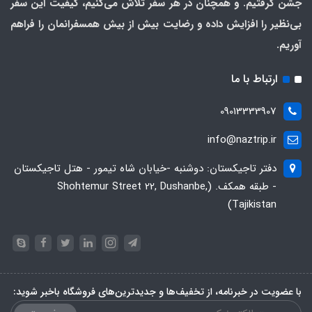
جشن گرفتیم. و همچنان در هر سفر تلاش می‌کنیم، کیفیت این سفر
بی‌نظیر را افزایش داده و رضایت بیش از بیش همسفرانمان را فراهم
آوریم.
ارتباط با ما
09013333907
info@naztrip.ir
دفتر تاجیکستان: دوشنبه -خیابان شاه تیمور - هتل تاجیکستان
- طبقه همکف. (Shohtemur Street 22, Dushanbe,
Tajikistan)
با عضویت در خبرنامه، از تخفیف‌ها و جدیدترین‌های فروشگاه باخبر شوید: