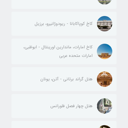
کاخ کوپاکابانا - ریودوژانیرو، برزیل
کاخ امارات، ماندارین اورینتال - ابوظبی،
امارات متحده عربی
هتل گراند برتانی - آتن، یونان
هتل چهار فصل فلورانس