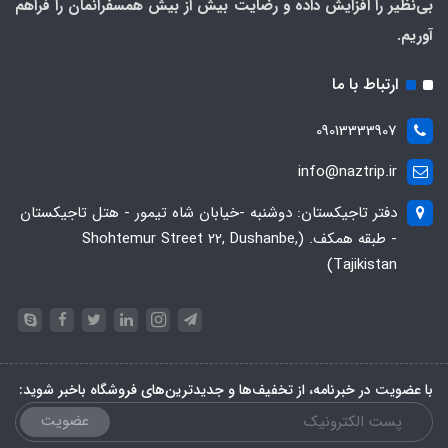
بی‌نظیر را افزایش داده و رضایت بیش از بیش همسفرانمان را فراهم
آوریم.
ارتباط با ما
09013333907
info@naztrip.ir
دفتر تاجیکستان: دوشنبه -خیابان شاه تیمور - هتل تاجیکستان
- طبقه همکف. (Shohtemur Street 22, Dushanbe,
Tajikistan)
با عضویت در خبرنامه، از تخفیف‌ها و جدیدترین‌های فروشگاه باخبر شوید:
عضویت