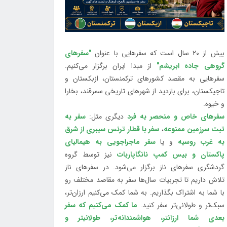
بیش از 20 سال است که سفرهایی با عنوان
"سفرهای
گروهی جاده ابریشم"
از مبدا ایران برگزار می‌کنیم.
سفرهایی به مقصد کشورهای ترکمنستان، ازبکستان و
تاجیکستان، برای بازدید از شهرهای تاریخی سمرقند، بخارا
و خیوه.
سفرهای خاص و منحصر به فرد
دیگری مثل:
سفر به
تبت سرزمین ممنوعه
،
سفر با قطار ترنس سیبری از شرق
به غرب روسیه
و یا
سفر ماجراجویی به هیمالیای
پاکستان و بیس کمپ نانگاپاربات
نیز توسط گروه
گردشگری سفرهای ناز برگزار می‌شود. در سفرهای ناز
تلاش داریم تا تجربیات سال‌ها سفر به مقاصد مختلف رو
با شما به اشتراک بگذاریم. به شما کمک می‌کنیم ارزان‌تر،
سبک‌تر و طولانی‌تر سفر کنید.
ما کمک می‌کنیم که سفر
بعدی شما ارزانتر، هواشمندانه‌تر، طولانی‎تر و