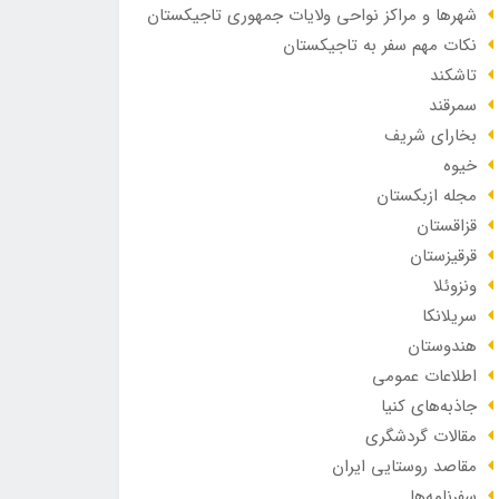
شهرها و مراکز نواحی ولایات جمهوری تاجیکستان
نکات مهم سفر به تاجیکستان
تاشکند
سمرقند
بخارای شریف
خیوه
مجله ازبکستان
قزاقستان
قرقیزستان
ونزوئلا
سریلانکا
هندوستان
اطلاعات عمومی
جاذبه‌های کنیا
مقالات گردشگری
مقاصد روستایی ایران
سفرنامه‌ها