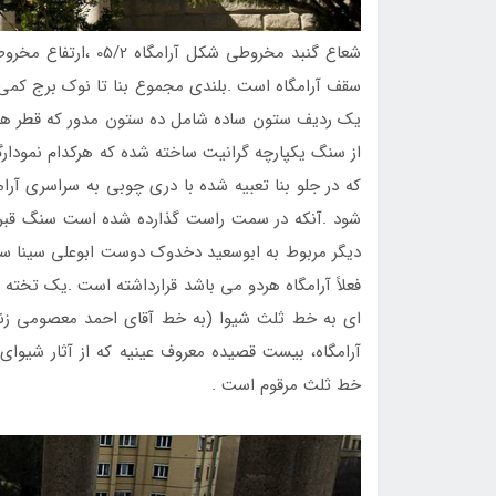
از سنگ يكپارچه گرانيت ساخته شده كه هركدام نمودار
كه در جلو بنا تعبيه شده با دري چوبي به سراسري آ
ديگر مربوط به ابوسعيد دخدوك دوست ابوعلي سينا س
فعلاً‌ آرامگاه هردو مي باشد قرارداشته است .يك تخت
اي به خط ثلث شيوا (به خط آقاي احمد معصومي زنج
آرامگاه، بيست قصيده معروف عينيه كه از آثار شيو
خط ثلث مرقوم است .