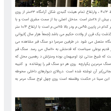
شعاع گنبد مخروطي شكل آرامگاه 05/2 ،ارتفاع مخروط 40/3 ، وارتفاع تمام هيئت گنبدي شكل آرامگاه 23متر از روي
سقف آرامگاه است .بلندي مجموع بنا تا نوك برج كمي بيش از 28متر است .مدخل اصلي بنا از سمت مشرق است و با
يك رديف ستون ساده شامل ده ستون مدور كه قطر هر كدام در پايين 95س.م ودر بالا 75س.م است با ارتفاع 10/4 متر
گذشت يك قرن از ولادت حكيم مي باشد.(جمعاً هزار سال )ايواني
رامگاه متصل مي شود .در طرفين سرسرا دو سنگ قبر مشاهده مي
شود .آنكه در سمت راست گذارده شده است سنگ قبر قديم بوعلي سيناست كه قدمتش به 110سال مي رسد. سنگ قبر
ت كه شيخ مدتي نزد اوميهمان بوده ومنزلش د رهمين محل كه
ه سنگ مرمرين يكپارچه روي هر دو سنگ قبر را پوشانده و كتيبه
اني)بر آن نوشته شده است .دربالاي ديوارهاي داخلي محوطه
اي ابن سينا در حكمت وفلسفه است روي چهل لوح سنگ مرمر به