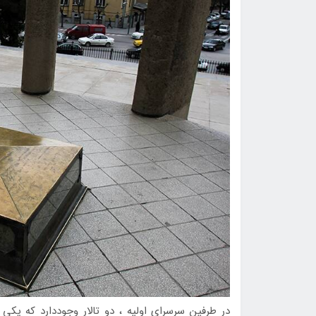
در طرفين سرسراي اوليه ، دو تالار وجوددارد كه يكي ا