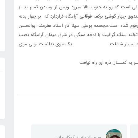
 است كه رو به جنوب بالا ميرود وپس از رسيدن تمام بنا از
ق چهار گوشي بركف فوقاني آرامگاه قراردارد كه بر چهار بدنه
قوم شده است.مجسمه بوعلي سينا كار استاد هنرمند ابوالحسن
 تخته سنگ گرانيت با لوحه سنگي در شرق ميدان آرامگاه نصب
ين باديه بسيار شتافت يك موي ندانست ،ولي موي
مـــال ذره اي راه نيافت
سیف‌الدوله: نیکوکار ملایر