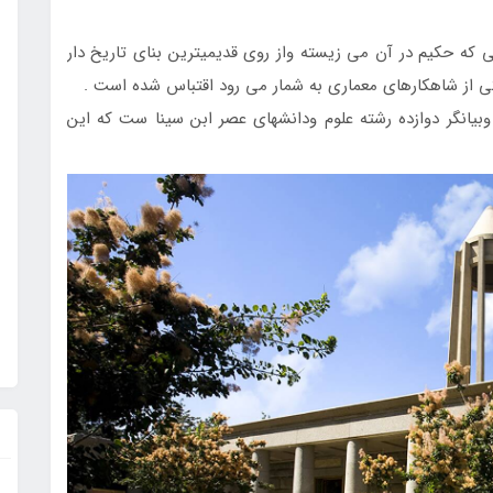
ي كه حكيم در آن مي زيسته واز روي قديميترين بناي تاريخ دار
كي از شاهكارهاي معماري به شمار مي رود اقتباس شده است .
وبيانگر دوازده رشته علوم ودانشهاي عصر ابن سينا ست كه اين