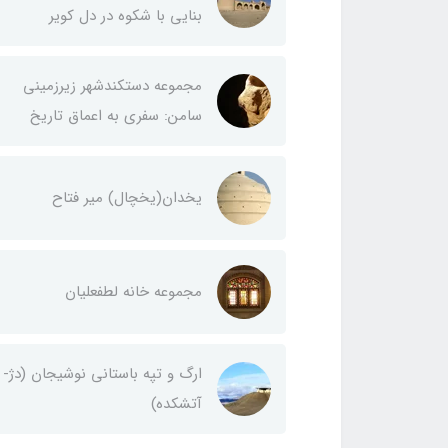
بنایی با شکوه در دل کویر
مجموعه دستکندشهر زیرزمینی
سامن: سفری به اعماق تاریخ
یخدان(يخچال) مير فتاح
مجموعه خانه لطفعليان
ارگ و تپه باستاني نوشيجان (دژ-
آتشکده)