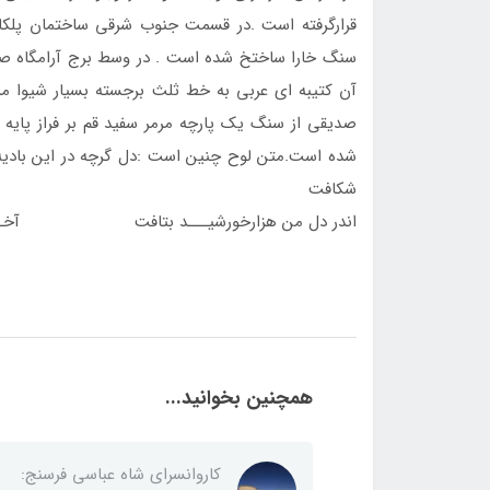
قرارگرفته است .در قسمت جنوب شرقي ساختمان پلكاني
سنگ خارا ساختخ شده است . در وسط برج آرامگاه صندو
آن كتيبه اي عربي به خط ثلث برجسته بسيار شيوا مر
صديقي از سنگ يك پارچه مرمر سفيد قم بر فراز پايه
شده است.متن لوح چنين است :دل گرچه در ا
شكافت
اندر دل من هزارخورشيـــد بتافت آخــر به ك
همچنین بخوانید...
کاروانسرای شاه عباسی فرسنج: