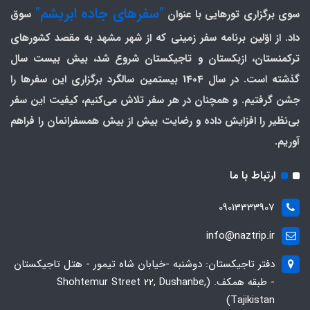
"سفرهای جاده ابریشم"
سوی برگزاری تورهایی با عنوان
سوق
داد. از اوّلین برنامه سفر زمینی که از شهر مشهد به مقصد کشورهای
ترکمنستان، ازبکستان و تاجیکستان شروع شد، بیش بیست سال
گذشته است. در سال 1404 بیستمین سالگرد برگزاری این سفرها را
جشن گرفتیم. و همچنان در هر سفر تلاش می‌کنیم، کیفیت این سفر
بی‌نظیر را افزایش داده و رضایت بیش از بیش همسفرانمان را فراهم
آوریم.
ارتباط با ما
09013333907
info@naztrip.ir
دفتر تاجیکستان: دوشنبه -خیابان شاه تیمور - هتل تاجیکستان
- طبقه همکف. (Shohtemur Street 22, Dushanbe,
Tajikistan)