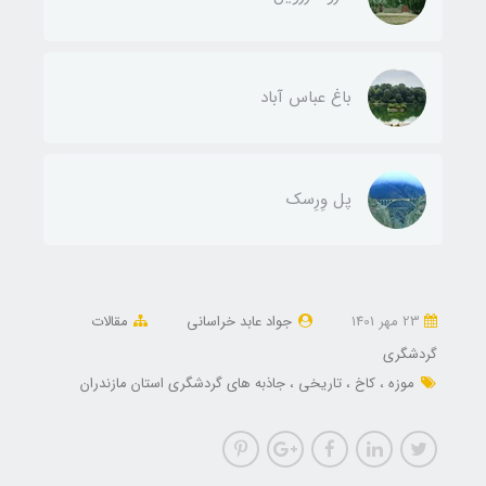
باغ عباس آباد
پل وِرِسک
23 مهر 1401
جواد عابد خراسانی
مقالات
گردشگری
موزه
کاخ
تاریخی
جاذبه های گردشگری استان مازندران